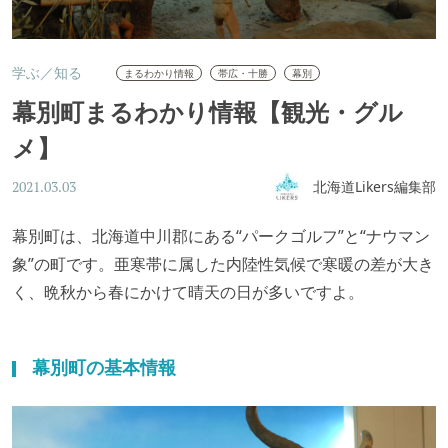
学ぶ／知る
まるわかり情報
帯広・十勝
幕別
幕別町まるわかり情報【観光・グル
メ】
北海道Likers編集部
2021.03.03
幕別町は、北海道中川郡にある“パークゴルフ”と“ナウマン
象”の町です。亜寒帯に属した内陸性気候で寒暖の差が大き
く、晩秋から春にかけて晴天の日が多いですよ。
幕別町の基本情報