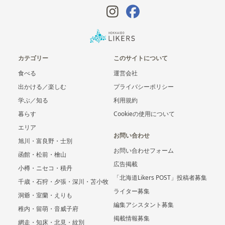
カテゴリー
このサイトについて
食べる
運営会社
出かける／楽しむ
プライバシーポリシー
学ぶ／知る
利用規約
暮らす
Cookieの使用について
エリア
お問い合わせ
旭川・富良野・士別
お問い合わせフォーム
函館・松前・檜山
広告掲載
小樽・ニセコ・積丹
「北海道Likers POST」投稿者募集
千歳・石狩・夕張・深川・苫小牧
ライター募集
洞爺・室蘭・えりも
編集アシスタント募集
稚内・留萌・音威子府
掲載情報募集
網走・知床・北見・紋別