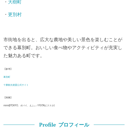
・
大樹町
・
更別村
市街地を出ると、広大な農地や美しい景色を楽しむことが
できる幕別町。おいしい食べ物やアクティビティが充実し
た魅力ある町です。
【参考】
幕別町
十勝観光連盟公式サイト
【画像】
mimi@TOKYO、ポパイ、えふぃ / PIXTA(ピクスタ)
プロフィール
Profile