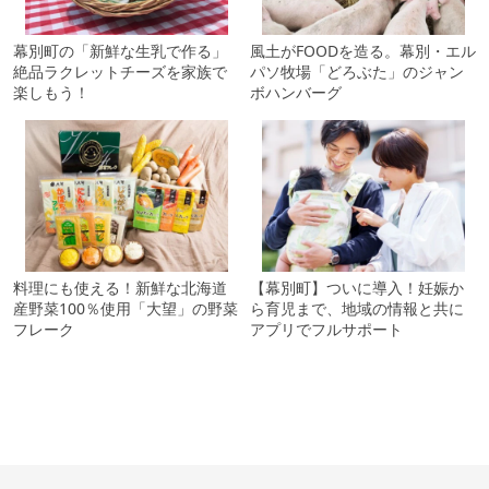
幕別町の「新鮮な生乳で作る」
風土がFOODを造る。幕別・エル
絶品ラクレットチーズを家族で
パソ牧場「どろぶた」のジャン
楽しもう！
ボハンバーグ
料理にも使える！新鮮な北海道
【幕別町】ついに導入！妊娠か
産野菜100％使用「大望」の野菜
ら育児まで、地域の情報と共に
フレーク
アプリでフルサポート