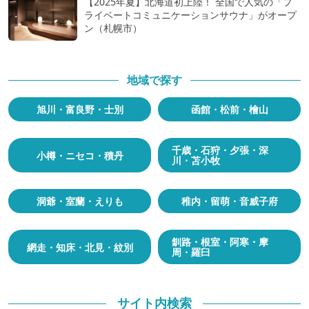
【2025年夏】北海道初上陸！ 全国で人気の「プ
ライベートコミュニケーションサウナ」がオープ
ン（札幌市）
地域で探す
旭川・富良野・士別
函館・松前・檜山
千歳・石狩・夕張・深
小樽・ニセコ・積丹
川・苫小牧
洞爺・室蘭・えりも
稚内・留萌・音威子府
釧路・根室・阿寒・摩
網走・知床・北見・紋別
周・羅臼
サイト内検索