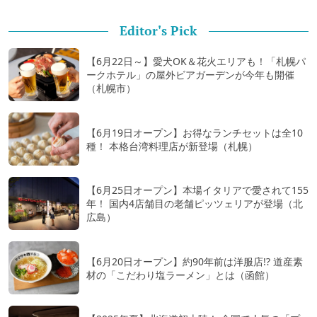
Editor's Pick
【6月22日～】愛犬OK＆花火エリアも！「札幌パ
ークホテル」の屋外ビアガーデンが今年も開催
（札幌市）
【6月19日オープン】お得なランチセットは全10
種！ 本格台湾料理店が新登場（札幌）
【6月25日オープン】本場イタリアで愛されて155
年！ 国内4店舗目の老舗ピッツェリアが登場（北
広島）
【6月20日オープン】約90年前は洋服店!? 道産素
材の「こだわり塩ラーメン」とは（函館）