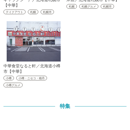
【中華】
札幌
札幌グルメ
札幌市
テイクアウト
札幌
札幌市
中華食堂なると軒／北海道小樽
市【中華】
小樽
小樽・ニセコ・積丹
小樽グルメ
特集