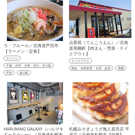
点香苑（てんこうえん）／北海
ラ・フルール／北海道芦別市
道美幌町【肉まん・惣菜・テイ
【ラーメン・定食】
クアウト】
ラーメン
テイクアウト
千歳・石狩・夕張・深川・苫小牧
網走・知床斜里・北見・紋別
美幌
芦別
道の駅
HARUMAKI GALAXY（ハルマキ
札幌みそぎょうざ無人直売店 平
ギャラクシー）／北海道札幌市
岸店／北海道札幌市【中華】