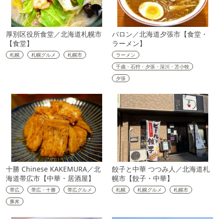
厚別区役所食堂／北海道札幌市
バロン／北海道夕張市【食堂・
【食堂】
ラーメン】
札幌
札幌グルメ
札幌市
ラーメン
千歳・石狩・夕張・深川・苫小牧
夕張
十勝 Chinese KAKEMURA／北
餃子と中華 つつみ人／北海道札
海道帯広市【中華・居酒屋】
幌市【餃子・中華】
帯広
帯広・十勝
帯広グルメ
札幌
札幌グルメ
札幌市
豚丼