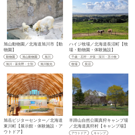
旭山動物園／北海道旭川市【動
ハイジ牧場／北海道長沼町【牧
物園】
場・動物園・体験施設】
動物園
旭山動物園
旭川
千歳・石狩・夕張・深川・苫小牧
旭川・富良野・士別
旭川観光
牧場
長沼
旭岳ビジターセンター／北海道
羊蹄山自然公園真狩キャンプ場
東川町【展示館・体験施設・ア
／北海道真狩村【キャンプ場】
ウトドア】
アウトドア
キャンプ