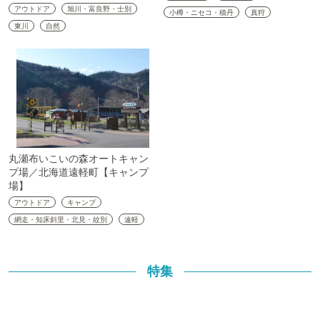
アウトドア
旭川・富良野・士別
小樽・ニセコ・積丹
真狩
東川
自然
丸瀬布いこいの森オートキャン
プ場／北海道遠軽町【キャンプ
場】
アウトドア
キャンプ
網走・知床斜里・北見・紋別
遠軽
特集