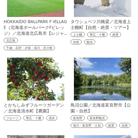
HOKKAIDO BALLPARK F VILLAG
タウシュベツ川橋梁／北海道上
E（北海道ボールパークFビレッ
士幌町【自然・絶景・ツアー】
ジ）／北海道北広島市【レジャ…
上士幌
帯広・十勝
絶景
北広島
自然
観光
千歳・石狩・夕張・深川・苫小牧
とかちしみずフルーツガーデン
鳥沼公園／北海道富良野市【公
／北海道清水町【農園】
園・自然】
フルーツ
帯広・十勝
清水
富良野
富良野観光
旭川・富良野・士別
絶景
自然