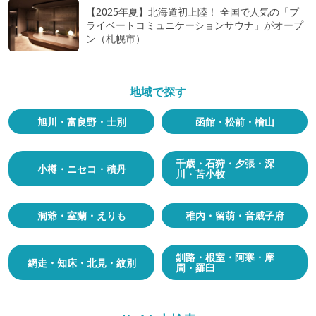
【2025年夏】北海道初上陸！ 全国で人気の「プ
ライベートコミュニケーションサウナ」がオープ
ン（札幌市）
地域で探す
旭川・富良野・士別
函館・松前・檜山
千歳・石狩・夕張・深
小樽・ニセコ・積丹
川・苫小牧
洞爺・室蘭・えりも
稚内・留萌・音威子府
釧路・根室・阿寒・摩
網走・知床・北見・紋別
周・羅臼