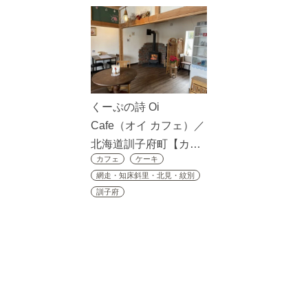
くーぷの詩 Oi
Cafe（オイ カフェ）／
北海道訓子府町【カ…
カフェ
ケーキ
網走・知床斜里・北見・紋別
訓子府