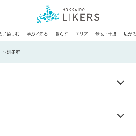
る／楽しむ
学ぶ／知る
暮らす
エリア
帯広・十勝
広が
>
訓子府