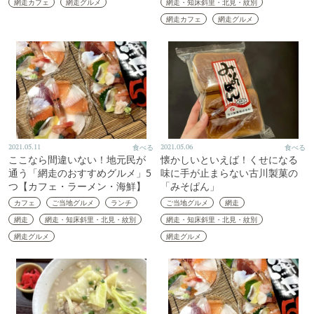
網走カフェ
網走グルメ
網走・知床斜里・北見・紋別
網走カフェ
網走グルメ
2021.05.11
食べる
2021.05.06
食べる
ここなら間違いない！地元民が
懐かしいといえば！くせになる
通う「網走のおすすめグルメ」5
味に手が止まらない古川製菓の
つ【カフェ・ラーメン・海鮮】
「みそぱん」
カフェ
ご当地グルメ
ランチ
ご当地グルメ
網走
網走
網走・知床斜里・北見・紋別
網走・知床斜里・北見・紋別
網走グルメ
網走グルメ