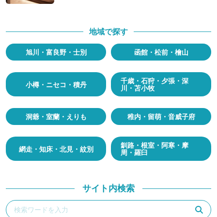
地域で探す
旭川・富良野・士別
函館・松前・檜山
千歳・石狩・夕張・深
小樽・ニセコ・積丹
川・苫小牧
洞爺・室蘭・えりも
稚内・留萌・音威子府
釧路・根室・阿寒・摩
網走・知床・北見・紋別
周・羅臼
サイト内検索