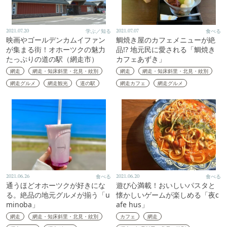
2021.07.20
学ぶ／知る
2021.07.07
食べる
映画やゴールデンカムイファン
鯛焼き屋のカフェメニューが絶
が集まる街！オホーツクの魅力
品!? 地元民に愛される「鯛焼き
たっぷりの道の駅（網走市）
カフェあずき」
網走
網走・知床斜里・北見・紋別
網走
網走・知床斜里・北見・紋別
網走グルメ
網走観光
道の駅
網走カフェ
網走グルメ
2021.06.26
食べる
2021.06.20
食べる
通うほどオホーツクが好きにな
遊び心満載！おいしいパスタと
る。絶品の地元グルメが揃う「u
懐かしいゲームが楽しめる「夜c
minoba」
afe hus」
網走
網走・知床斜里・北見・紋別
カフェ
網走