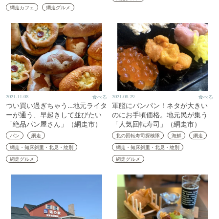
網走カフェ
網走グルメ
2021.11.08
食べる
2021.08.29
食べる
つい買い過ぎちゃう…地元ライタ
軍艦にパンパン！ネタが大きい
ーが通う、早起きして並びたい
のにお手頃価格。地元民が集う
「絶品パン屋さん」（網走市）
「人気回転寿司」（網走市）
パン
網走
北の回転寿司探検隊
海鮮
網走
網走・知床斜里・北見・紋別
網走・知床斜里・北見・紋別
網走グルメ
網走グルメ