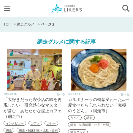
TOP
>
網走グルメ
>
ページ 2
網走グルメに関する記事
2022.01.02
食べる
2021.12.17
食べる
「大好きだった喫茶店の味を再
カルボナーラの概念変わった…一
現したい」研究熱心なマスター
度食べたら忘れられない「究極
が営む、あたたかな屋上カフェ
のうどん」（網走市）
（網走市）
うどん
網走
インタビュー
カフェ
カレー
網走・知床斜里・北見・紋別
網走
網走・知床斜里・北見・紋別
網走グルメ