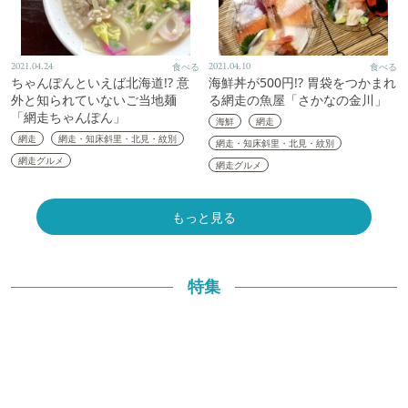
2021.04.24
食べる
2021.04.10
食べる
ちゃんぽんといえば北海道!? 意
海鮮丼が500円!? 胃袋をつかまれ
外と知られていないご当地麺
る網走の魚屋「さかなの金川」
「網走ちゃんぽん」
海鮮
網走
網走
網走・知床斜里・北見・紋別
網走・知床斜里・北見・紋別
網走グルメ
網走グルメ
もっと見る
特集