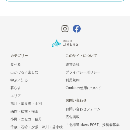
カテゴリー
このサイトについて
食べる
運営会社
出かける／楽しむ
プライバシーポリシー
学ぶ／知る
利用規約
暮らす
Cookieの使用について
エリア
お問い合わせ
旭川・富良野・士別
お問い合わせフォーム
函館・松前・檜山
広告掲載
小樽・ニセコ・積丹
「北海道Likers POST」投稿者募集
千歳・石狩・夕張・深川・苫小牧