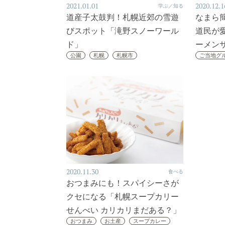
2021.01.01
2020.12.1
学ぶ／知る
道産子太鼓判！札幌近郊の雪遊
なまら
びスポット「滝野スノーワール
道民が
ド」
ーメン
公園
札幌
札幌市
ご当地グ
2020.11.30
食べる
おつまみにも！スパイシーさが
クセになる「札幌スープカリー
せんべい カリカリまだある？」
おつまみ
お土産
スープカレー