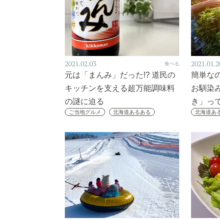
2021.02.03
2021.01.2
食べる
元は「まんみ」だった!? 道民の
簡単な
キッチンを支える超万能調味料
お馴染
の謎に迫る
き」っ
ご当地グルメ
北海道あるある
北海道あ