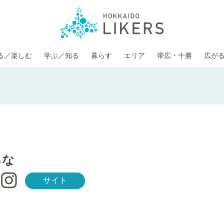
る／楽しむ
学ぶ／知る
暮らす
エリア
帯広・十勝
広が
るな
サイト