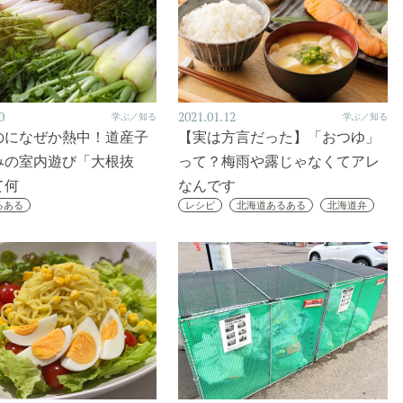
0
2021.01.12
学ぶ／知る
学ぶ／知る
のになぜか熱中！道産子
【実は方言だった】「おつゆ」
みの室内遊び「大根抜
って？梅雨や露じゃなくてアレ
て何
なんです
るある
レシピ
北海道あるある
北海道弁