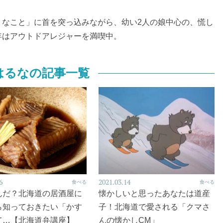
うなこと」に首を突っ込みながら、幼い2人の娘中心の、慌し
年はアウトドアレジャーを満喫中。
はるなの記事一覧
6
2021.03.14
食べる
食べる
んだ？北海道の居酒屋に
懐かしいと思ったあなたは道産
ら知っておきたい「かす
子！北海道で愛される「クマさ
て…【北海道弁講座】
んの懐かしCM」