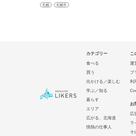
札幌
札幌市
カテゴリー
こ
食べる
運
買う
プ
出かける／楽しむ
利
学ぶ／知る
C
暮らす
お
エリア
広
広がる、北海道
ラ
情熱の仕事人
そ