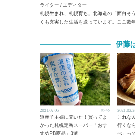
ライター / エディター
札幌生まれ、札幌育ち。北海道の「面白そ
くも充実した生活を送っています。ここ数
伊藤
2021.07.03
2021.03.2
食べる
道産子主婦に聞いた！買ってよ
これな
かった札幌定番スーパー「おす
行くな
すめPB商品」3選
べ」っ