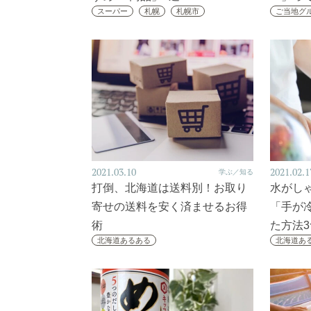
スーパー
札幌
札幌市
ご当地グ
2021.03.10
2021.02.1
学ぶ／知る
打倒、北海道は送料別！お取り
水がし
寄せの送料を安く済ませるお得
「手が
術
た方法3
北海道あるある
北海道あ