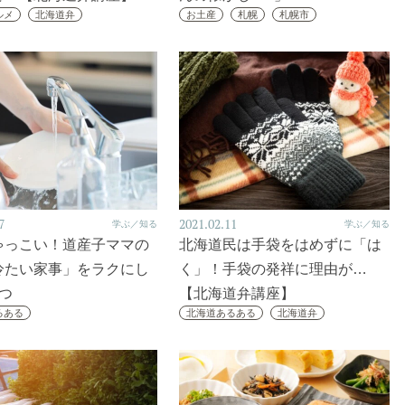
ルメ
北海道弁
お土産
札幌
札幌市
7
2021.02.11
学ぶ／知る
学ぶ／知る
ゃっこい！道産子ママの
北海道民は手袋をはめずに「は
冷たい家事」をラクにし
く」！手袋の発祥に理由が…
つ
【北海道弁講座】
るある
北海道あるある
北海道弁