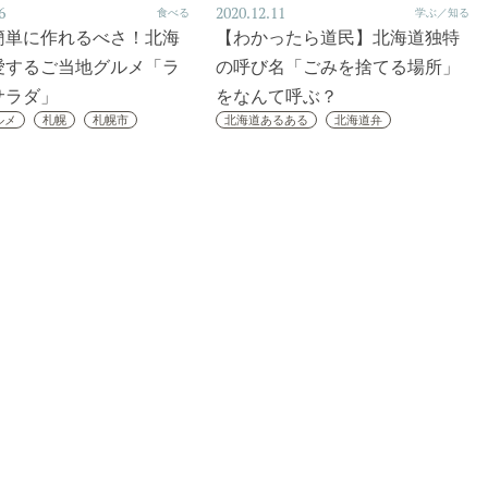
6
2020.12.11
食べる
学ぶ／知る
簡単に作れるべさ！北海
【わかったら道民】北海道独特
愛するご当地グルメ「ラ
の呼び名「ごみを捨てる場所」
サラダ」
をなんて呼ぶ？
ルメ
札幌
札幌市
北海道あるある
北海道弁