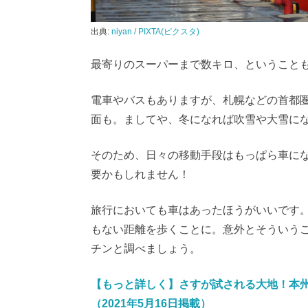
出典:
niyan / PIXTA(ピクスタ)
最寄りのスーパーまで数キロ、ということ
電車やバスもありますが、札幌などの首都
面も。ましてや、冬になれば吹雪や大雪に
そのため、日々の移動手段はもっぱら車に
要かもしれません！
旅行においても車はあったほうがいいです
もない距離を歩くことに。意外とそういう
チンと調べましょう。
【もっと詳しく】さすが試される大地！本
（2021年5月16日掲載）