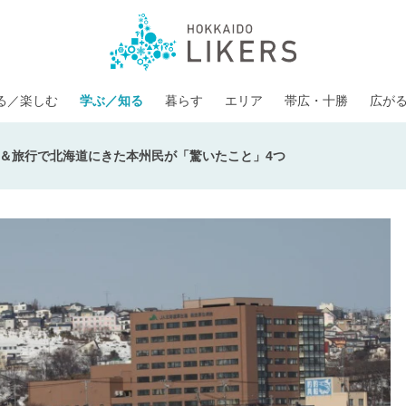
る／楽しむ
学ぶ／知る
暮らす
エリア
帯広・十勝
広が
＆旅行で北海道にきた本州民が「驚いたこと」4つ