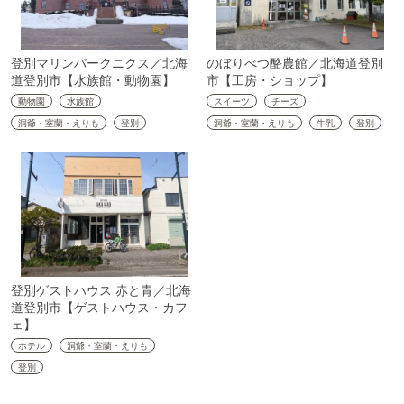
登別マリンパークニクス／北海
のぼりべつ酪農館／北海道登別
道登別市【水族館・動物園】
市【工房・ショップ】
動物園
水族館
スイーツ
チーズ
洞爺・室蘭・えりも
登別
洞爺・室蘭・えりも
牛乳
登別
登別ゲストハウス 赤と青／北海
道登別市【ゲストハウス・カフ
ェ】
ホテル
洞爺・室蘭・えりも
登別