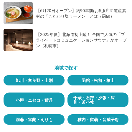
【6月20日オープン】約90年前は洋服店!? 道産素
材の「こだわり塩ラーメン」とは（函館）
【2025年夏】北海道初上陸！ 全国で人気の「プ
ライベートコミュニケーションサウナ」がオープ
ン（札幌市）
地域で探す
旭川・富良野・士別
函館・松前・檜山
千歳・石狩・夕張・深
小樽・ニセコ・積丹
川・苫小牧
洞爺・室蘭・えりも
稚内・留萌・音威子府