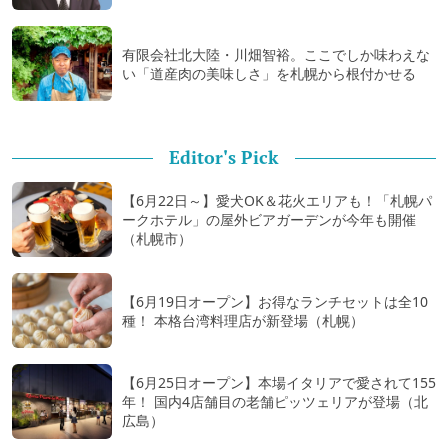
有限会社北大陸・川畑智裕。ここでしか味わえな
い「道産肉の美味しさ」を札幌から根付かせる
Editor's Pick
【6月22日～】愛犬OK＆花火エリアも！「札幌パ
ークホテル」の屋外ビアガーデンが今年も開催
（札幌市）
【6月19日オープン】お得なランチセットは全10
種！ 本格台湾料理店が新登場（札幌）
【6月25日オープン】本場イタリアで愛されて155
年！ 国内4店舗目の老舗ピッツェリアが登場（北
広島）