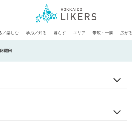
る／楽しむ
学ぶ／知る
暮らす
エリア
帯広・十勝
広が
床羅臼