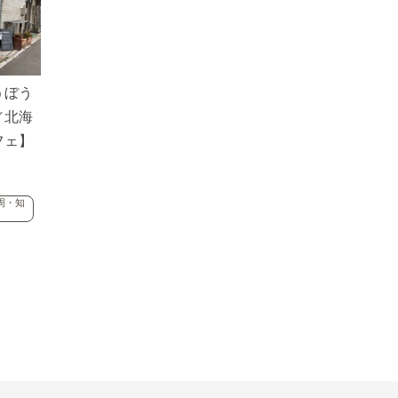
うぼう
／北海
フェ】
周・知