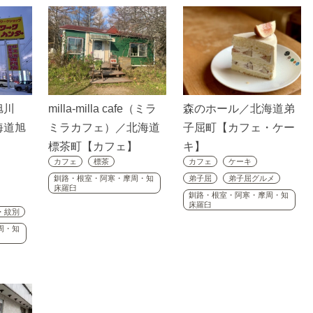
旭川
milla-milla cafe（ミラ
森のホール／北海道弟
海道旭
ミラカフェ）／北海道
子屈町【カフェ・ケー
】
標茶町【カフェ】
キ】
カフェ
標茶
カフェ
ケーキ
釧路・根室・阿寒・摩周・知
弟子屈
弟子屈グルメ
床羅臼
釧路・根室・阿寒・摩周・知
床羅臼
・紋別
周・知