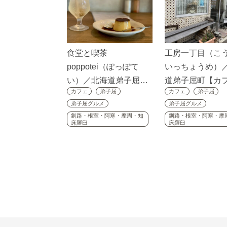
食堂と喫茶
工房一丁目（こ
poppotei（ぽっぽて
いっちょうめ）
い）／北海道弟子屈…
道弟子屈町【カ
カフェ
弟子屈
カフェ
弟子屈
弟子屈グルメ
弟子屈グルメ
釧路・根室・阿寒・摩周・知
釧路・根室・阿寒・摩
床羅臼
床羅臼