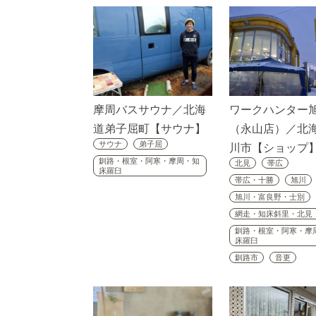
摩周バスサウナ／北海
ワークハンター
道弟子屈町【サウナ】
（永山店）／北
サウナ
弟子屈
川市【ショップ
釧路・根室・阿寒・摩周・知
北見
帯広
床羅臼
帯広・十勝
旭川
旭川・富良野・士別
網走・知床斜里・北見
釧路・根室・阿寒・摩
床羅臼
釧路市
音更