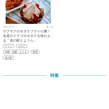
2021.04.13
食べる
サクサクのホタテフライの虜！
名産のイチゴやホタテを味わえ
る「道の駅とようら」
アイス
ホタテ
洞爺・室蘭・えりも
豊浦
道の駅
特集