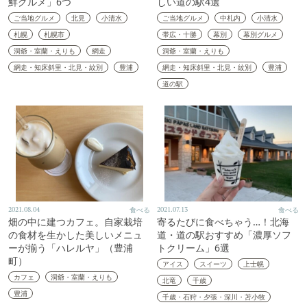
鮮グルメ」6つ
しい道の駅4選
ご当地グルメ
北見
小清水
ご当地グルメ
中札内
小清水
札幌
札幌市
帯広・十勝
幕別
幕別グルメ
洞爺・室蘭・えりも
網走
洞爺・室蘭・えりも
網走・知床斜里・北見・紋別
豊浦
網走・知床斜里・北見・紋別
豊浦
道の駅
2021.08.04
食べる
2021.07.13
食べる
畑の中に建つカフェ。自家栽培
寄るたびに食べちゃう…！北海
の食材を生かした美しいメニュ
道・道の駅おすすめ「濃厚ソフ
ーが揃う「ハレルヤ」（豊浦
トクリーム」6選
町）
アイス
スイーツ
上士幌
カフェ
洞爺・室蘭・えりも
北竜
千歳
豊浦
千歳・石狩・夕張・深川・苫小牧