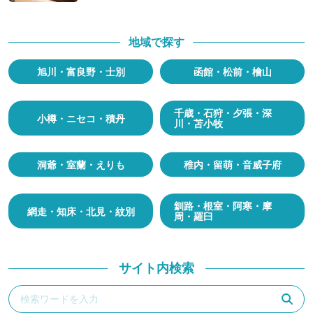
地域で探す
旭川・富良野・士別
函館・松前・檜山
千歳・石狩・夕張・深
小樽・ニセコ・積丹
川・苫小牧
洞爺・室蘭・えりも
稚内・留萌・音威子府
釧路・根室・阿寒・摩
網走・知床・北見・紋別
周・羅臼
サイト内検索