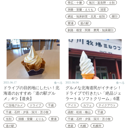
帯広・十勝
旭川・富良野・士別
洞爺・室蘭・えりも
清里
網走・知床斜里・北見・紋別
羅臼
豊浦
道の駅
釧路・根室・阿寒・摩周・知床羅臼
2021.06.17
食べる
2021.06.04
食べる
ドライブの目的地にしたい！北
グルメな北海道民がイチオシ！
海道のおすすめ「道の駅グル
ドライブで行きたい「絶品ジェ
メ」4つ【道央】
ラート＆ソフトクリーム」6選
ご当地グルメ
ドライブ
千歳
アイス
カフェ
テイクアウト
千歳・石狩・夕張・深川・苫小牧
函館・松前・檜山
千歳
当別
洞爺・室蘭・えりも
豊浦
千歳・石狩・夕張・深川・苫小牧
道の駅
恵庭
札幌
札幌市