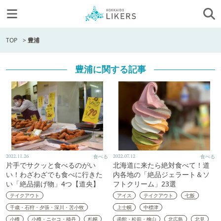
TOP
>
豊浦
豊浦に関する記事
2022.11.26
食べる
2022.07.12
食べる
片手でサクッと食べるのがい
北海道に来たら絶対食べて！道
い！わざわざでも食べに行きた
内各地の「絶品ジェラート＆ソ
い「絶品揚げ物」4つ【道央】
フトクリーム」23選
テイクアウト
アイス
テイクアウト
七飯
千歳・石狩・夕張・深川・苫小牧
上士幌
中標津
小樽
小樽・ニセコ・積丹
札幌
函館・松前・檜山
北広島
北見