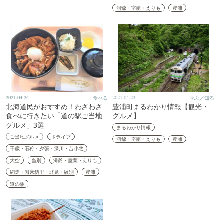
洞爺・室蘭・えりも
豊浦
2021.04.26
食べる
2021.04.23
学ぶ／知る
北海道民がおすすめ！わざわざ
豊浦町まるわかり情報【観光・
食べに行きたい「道の駅ご当地
グルメ】
グルメ」3選
まるわかり情報
ご当地グルメ
ドライブ
洞爺・室蘭・えりも
豊浦
千歳・石狩・夕張・深川・苫小牧
大空
当別
洞爺・室蘭・えりも
網走・知床斜里・北見・紋別
豊浦
道の駅