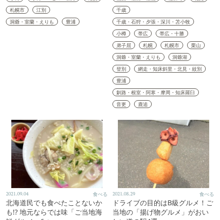
札幌市
江別
千歳
洞爺・室蘭・えりも
豊浦
千歳・石狩・夕張・深川・苫小牧
小樽
帯広
帯広・十勝
弟子屈
札幌
札幌市
栗山
洞爺・室蘭・えりも
洞爺湖
登別
網走・知床斜里・北見・紋別
豊浦
釧路・根室・阿寒・摩周・知床羅臼
音更
鹿追
2021.09.04
食べる
2021.08.29
食べる
北海道民でも食べたことないか
ドライブの目的はB級グルメ！ご
も!? 地元ならでは味「ご当地海
当地の「揚げ物グルメ」がおい