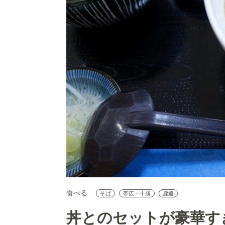
食べる
そば
帯広・十勝
鹿追
丼とのセットが豪華す