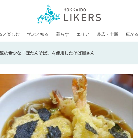
る／楽しむ
学ぶ／知る
暮らす
エリア
帯広・十勝
広が
道の希少な「ぼたんそば」を使用したそば屋さん