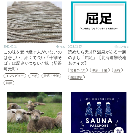
2022.05.24
食べる
2022.02.23
学ぶ／知る
この味を受け継ぐ人がいないの
読めたら天才!? 温泉がある十勝
は悲しい。細くて長い「十割そ
のまち「屈足」【北海道難読地
ば」は歴史がつないだ味（新得
名クイズ】
町元町）
地名クイズ
帯広・十勝
新得
インタビュー
そば
帯広・十勝
難読漢字
新得