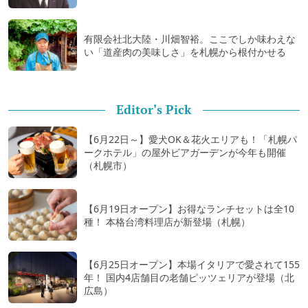
有限会社北大陸・川畑智裕。ここでしか味わえな
い「道産肉の美味しさ」を札幌から根付かせる
Editor's Pick
【6月22日～】愛犬OK＆花火エリアも！「札幌パ
ークホテル」の屋外ビアガーデンが今年も開催
（札幌市）
【6月19日オープン】お得なランチセットは全10
種！ 本格台湾料理店が新登場（札幌）
【6月25日オープン】本場イタリアで愛されて155
年！ 国内4店舗目の老舗ピッツェリアが登場（北
広島）