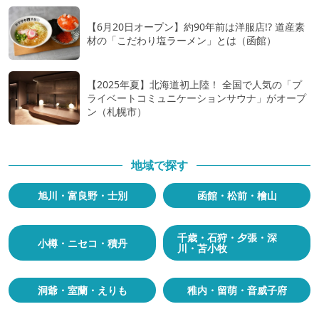
【6月20日オープン】約90年前は洋服店!? 道産素
材の「こだわり塩ラーメン」とは（函館）
【2025年夏】北海道初上陸！ 全国で人気の「プ
ライベートコミュニケーションサウナ」がオープ
ン（札幌市）
地域で探す
旭川・富良野・士別
函館・松前・檜山
千歳・石狩・夕張・深
小樽・ニセコ・積丹
川・苫小牧
洞爺・室蘭・えりも
稚内・留萌・音威子府