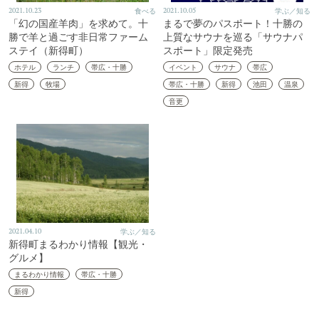
2021.10.23
食べる
2021.10.05
学ぶ／知る
「幻の国産羊肉」を求めて。十
まるで夢のパスポート！十勝の
勝で羊と過ごす非日常ファーム
上質なサウナを巡る「サウナパ
ステイ（新得町）
スポート」限定発売
ホテル
ランチ
帯広・十勝
イベント
サウナ
帯広
新得
牧場
帯広・十勝
新得
池田
温泉
音更
2021.04.10
学ぶ／知る
新得町まるわかり情報【観光・
グルメ】
まるわかり情報
帯広・十勝
新得