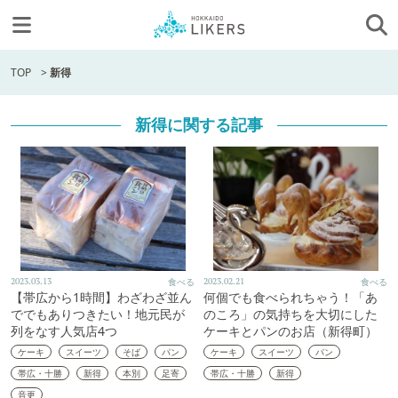
TOP
>
新得
新得に関する記事
2023.03.13
食べる
2023.02.21
食べる
【帯広から1時間】わざわざ並ん
何個でも食べられちゃう！「あ
ででもありつきたい！地元民が
のころ」の気持ちを大切にした
列をなす人気店4つ
ケーキとパンのお店（新得町）
ケーキ
スイーツ
そば
パン
ケーキ
スイーツ
パン
帯広・十勝
新得
本別
足寄
帯広・十勝
新得
音更