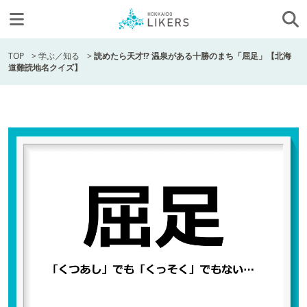
TOP
>
学ぶ／知る
>
読めたら天才!? 温泉がある十勝のまち「屈足」【北海
道難読地名クイズ】