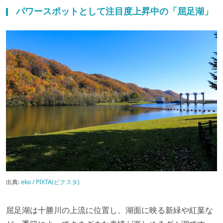
パワースポットとして注目度上昇中の「屈足湖」
出典:
eko / PIXTA(ピクスタ)
屈足湖は十勝川の上流に位置し、湖面に映る新緑や紅葉な