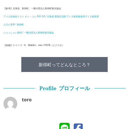
【参考】北海道、新得町、一般社団法人新得町観光協会
アイヌ語地名リスト キト～コム P41-50 / 北海道 環境生活部 アイヌ政策推進局アイヌ政策課
人口と世帯 / 新得町
いらっしゃい新得 / 一般社団法人新得町観光協会
【画像】ケイーゴ・K、MakiEni、eko / PIXTA（ピクスタ）
新得町ってどんなところ？
プロフィール
Profile
toro