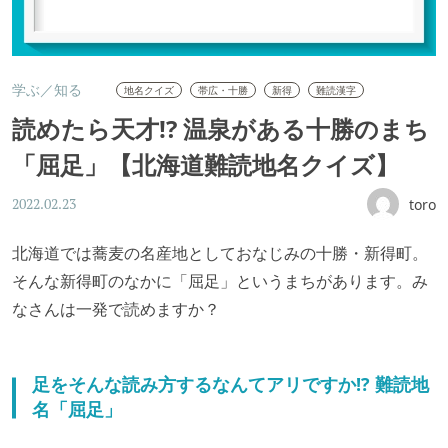
学ぶ／知る
地名クイズ
帯広・十勝
新得
難読漢字
読めたら天才!? 温泉がある十勝のまち
「屈足」【北海道難読地名クイズ】
toro
2022.02.23
北海道では蕎麦の名産地としておなじみの十勝・新得町。
そんな新得町のなかに「屈足」というまちがあります。み
なさんは一発で読めますか？
足をそんな読み方するなんてアリですか!? 難読地
名「屈足」