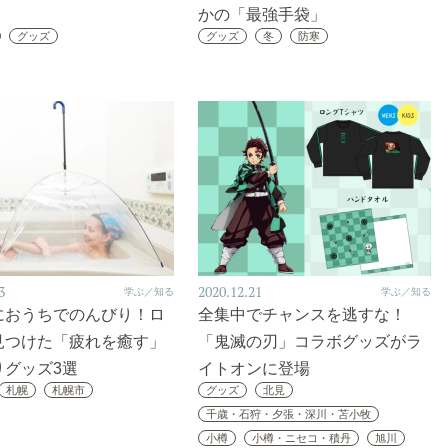
かの「最強手袋」
グッズ
グッズ
冬
防寒
3
2020.12.21
学ぶ／知る
学ぶ／知る
におうちでのんびり！ロ
全集中でチャンスを逃すな！
見つけた「疲れを癒す」
「鬼滅の刃」コラボグッズがラ
りグッズ3選
イトオンに登場
札幌
札幌市
グッズ
北見
千歳・石狩・夕張・深川・苫小牧
小樽
小樽・ニセコ・積丹
旭川