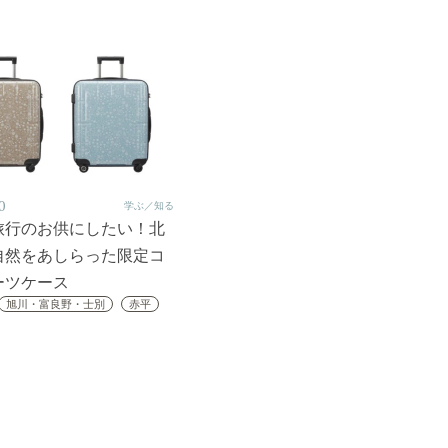
0
学ぶ／知る
旅行のお供にしたい！北
自然をあしらった限定コ
ーツケース
旭川・富良野・士別
赤平