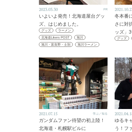
2023.03.30
2021.10.2
PR
いよいよ発売！北海道屋台グッ
冬本番
ズ、はじめました。
さに対
グッズ
ラーメン
ッズ」3
北海道Likers POST
旭川
グッズ
旭川・富良野・士別
旭川ラーメン
2021.07.15
2021.04.1
学ぶ／知る
ガンダムファン待望の初上陸！
ゆるキ
北海道・札幌駅ビルに
う！フ