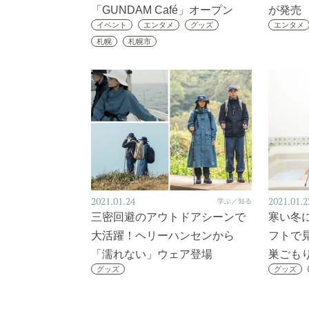
「GUNDAM Café」オープン
が発売
イベント
エンタメ
グッズ
エンタメ
札幌
札幌市
2021.01.24
2021.01.2
学ぶ／知る
三密回避のアウトドアシーンで
寒い冬
大活躍！ヘリーハンセンから
フトで
「濡れない」ウェア登場
巣ごも
グッズ
グッズ