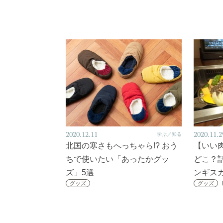
2020.12.11
2020.11.2
学ぶ／知る
北国の寒さもへっちゃら!? おう
【いい
ちで使いたい「あったかグッ
どこ？
ズ」5選
ンギス
グッズ
グッズ