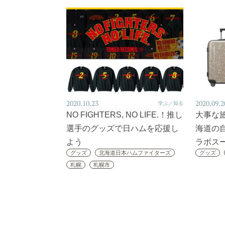
2020.10.23
2020.09.2
学ぶ／知る
NO FIGHTERS, NO LIFE.！推し
大事な
選手のグッズで日ハムを応援し
海道の
よう
ラボス
グッズ
北海道日本ハムファイターズ
グッズ
札幌
札幌市