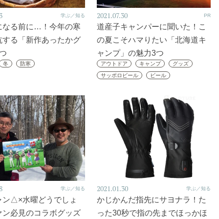
3
2021.07.30
学ぶ／知る
PR
になる前に…！今年の寒
道産子キャンパーに聞いた！こ
抗する「新作あったかグ
の夏こそハマりたい「北海道キ
つ
ャンプ」の魅力3つ
冬
防寒
アウトドア
キャンプ
グッズ
サッポロビール
ビール
8
2021.01.30
学ぶ／知る
学ぶ／知る
ャン△×水曜どうでしょ
かじかんだ指先にサヨナラ！た
ァン必見のコラボグッズ
った30秒で指の先までほっかほ