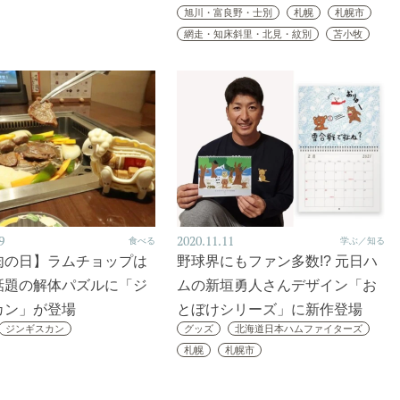
旭川・富良野・士別
札幌
札幌市
網走・知床斜里・北見・紋別
苫小牧
9
2020.11.11
食べる
学ぶ／知る
肉の日】ラムチョップは
野球界にもファン多数!? 元日ハ
話題の解体パズルに「ジ
ムの新垣勇人さんデザイン「お
カン」が登場
とぼけシリーズ」に新作登場
ジンギスカン
グッズ
北海道日本ハムファイターズ
札幌
札幌市