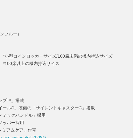
ォンブルー）
 52,000円 *小型コインロッカーサイズ/100席未満の機内持込サイズ
4,000円 *100席以上の機内持込サイズ
ップ™」搭載
イール®」装備の「サイレントキャスター®」搭載
ノミックハンドル」採用
ジッパー採用
レミアムケア」付帯
ore.ace.jp/shop/c/c70094/