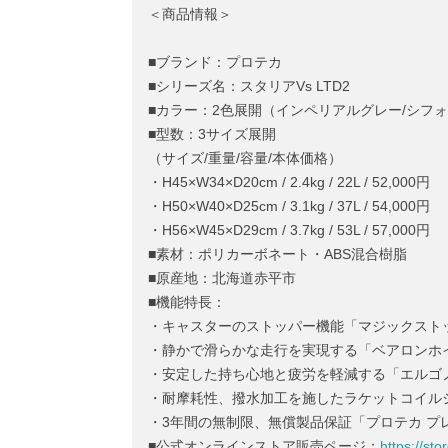
＜商品情報＞
■ブランド：プロテカ
■シリーズ名：スタリアVs LTD2
■カラー：2色展開（インペリアルグレー/シフ
■型数：3サイズ展開
（サイズ/重量/容量/本体価格）
・H45×W34×D20cm / 2.4kg / 22L /
・H50×W40×D25cm / 3.1kg / 37L / 5
・H56×W45×D29cm / 3.7kg / 53L / 57,000円
■素材：ポリカーボネート・ABS混合樹脂
■原産地：北海道赤平市
■機能特長：
・キャスターのストッパー機能「マジックスト
・静かで滑らかな走行を実現する「ベアロンホ
・安定した持ち心地と疲労を軽減する「エルゴ
・耐摩耗性、撥水加工を施したラケットコイル
・3年間の無制限、無償製品保証「プロテカ プ
■公式オンラインストア販売ページ：
https://st