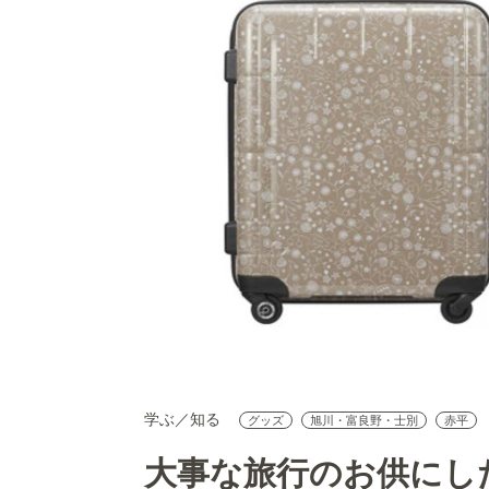
学ぶ／知る
グッズ
旭川・富良野・士別
赤平
大事な旅行のお供にし