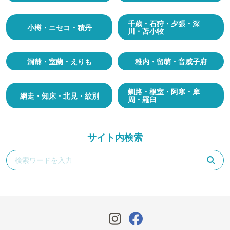
千歳・石狩・夕張・深
小樽・ニセコ・積丹
川・苫小牧
洞爺・室蘭・えりも
稚内・留萌・音威子府
釧路・根室・阿寒・摩
網走・知床・北見・紋別
周・羅臼
サイト内検索