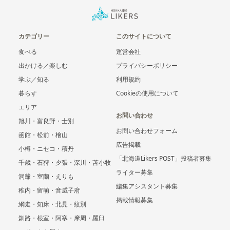
カテゴリー
このサイトについて
食べる
運営会社
出かける／楽しむ
プライバシーポリシー
学ぶ／知る
利用規約
暮らす
Cookieの使用について
エリア
お問い合わせ
旭川・富良野・士別
お問い合わせフォーム
函館・松前・檜山
広告掲載
小樽・ニセコ・積丹
「北海道Likers POST」投稿者募集
千歳・石狩・夕張・深川・苫小牧
ライター募集
洞爺・室蘭・えりも
編集アシスタント募集
稚内・留萌・音威子府
掲載情報募集
網走・知床・北見・紋別
釧路・根室・阿寒・摩周・羅臼