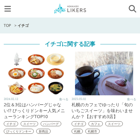
TOP
>
イチゴ
イチゴに関する記事
2024.02.12
食べる
2023.03.02
食べる
2位＆3位はハンバーグじゃな
札幌のカフェでゆったり「旬の
い!? びっくりドンキー人気メニ
いちごスイーツ」を味わいませ
ューランキングTOP10
んか？【おすすめ3店】
イチゴ
スイーツ
ハンバーグ
イチゴ
カフェ
スイーツ
びっくりドンキー
新商品
札幌
札幌市