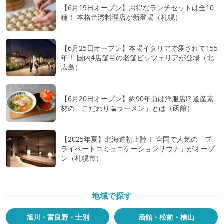
【6月19日オープン】お得なランチセットは全10
種！ 本格台湾料理店が新登場（札幌）
【6月25日オープン】本場イタリアで愛されて155
年！ 国内4店舗目の老舗ピッツェリアが登場（北
広島）
【6月20日オープン】約90年前は洋服店!? 道産素
材の「こだわり塩ラーメン」とは（函館）
【2025年夏】北海道初上陸！ 全国で人気の「プ
ライベートコミュニケーションサウナ」がオープ
ン（札幌市）
地域で探す
旭川・富良野・士別
函館・松前・檜山