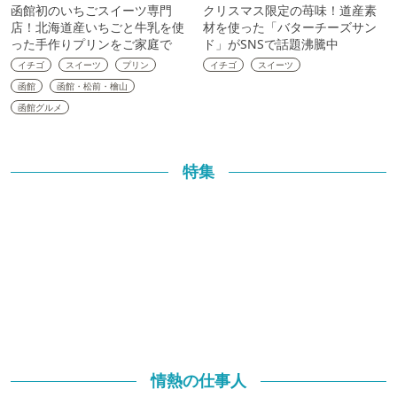
函館初のいちごスイーツ専門
クリスマス限定の苺味！道産素
店！北海道産いちごと牛乳を使
材を使った「バターチーズサン
った手作りプリンをご家庭で
ド」がSNSで話題沸騰中
イチゴ
スイーツ
プリン
イチゴ
スイーツ
函館
函館・松前・檜山
函館グルメ
特集
情熱の仕事人