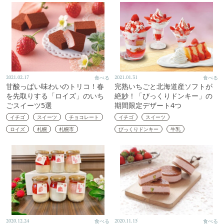
2021.02.17
食べる
2021.01.31
食べる
甘酸っぱい味わいのトリコ！春
完熟いちごと北海道産ソフトが
を先取りする「ロイズ」のいち
絶妙！「びっくりドンキー」の
ごスイーツ5選
期間限定デザート4つ
イチゴ
スイーツ
チョコレート
イチゴ
スイーツ
ロイズ
札幌
札幌市
びっくりドンキー
牛乳
2020.12.24
食べる
2020.11.15
食べる