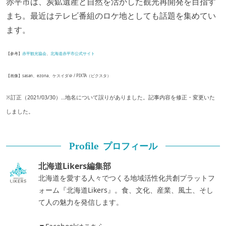
赤平市は、炭鉱遺産と自然を活かした観光再開発を目指す
まち。最近はテレビ番組のロケ地としても話題を集めてい
ます。
【参考】
赤平観光協会
、
北海道赤平市公式サイト
【画像】sasan、ezona、ケスイダ＠ / PIXTA（ピクスタ）
※訂正（2021/03/30）…地名について誤りがありました。記事内容を修正・変更いた
しました。
プロフィール
Profile
北海道Likers編集部
北海道を愛する人々でつくる地域活性化共創プラットフ
ォーム『北海道Likers』。食、文化、産業、風土、そし
て人の魅力を発信します。