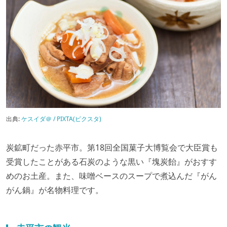
出典:
ケスイダ＠ / PIXTA(ピクスタ)
炭鉱町だった赤平市。第18回全国菓子大博覧会で大臣賞も
受賞したことがある石炭のような黒い『塊炭飴』がおすす
めのお土産。また、味噌ベースのスープで煮込んだ『がん
がん鍋』が名物料理です。