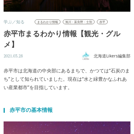
学ぶ／知る
まるわかり情報
旭川・富良野・士別
赤平
赤平市まるわかり情報【観光・グル
メ】
北海道Likers編集部
2021.03.28
赤平市は北海道の中央部にあるまちで、かつては“石炭のま
ち”として知られていました。現在は“水と緑豊かなふれあ
い産業都市”を目指しています。
赤平市の基本情報