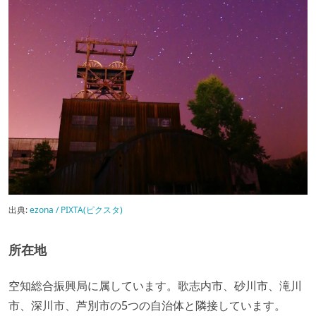
出典:
ezona / PIXTA(ピクスタ)
所在地
空知総合振興局に属しています。歌志内市、砂川市、滝川
市、深川市、芦別市の5つの自治体と隣接しています。