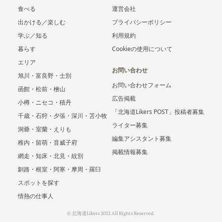
食べる
運営会社
出かける／楽しむ
プライバシーポリシー
学ぶ／知る
利用規約
暮らす
Cookieの使用について
エリア
お問い合わせ
旭川・富良野・士別
お問い合わせフォーム
函館・松前・檜山
広告掲載
小樽・ニセコ・積丹
「北海道Likers POST」投稿者募集
千歳・石狩・夕張・深川・苫小牧
ライター募集
洞爺・室蘭・えりも
編集アシスタント募集
稚内・留萌・音威子府
掲載情報募集
網走・知床・北見・紋別
釧路・根室・阿寒・摩周・羅臼
スポットを探す
情熱の仕事人
© 北海道Likers 2022 All Rights Reserved.