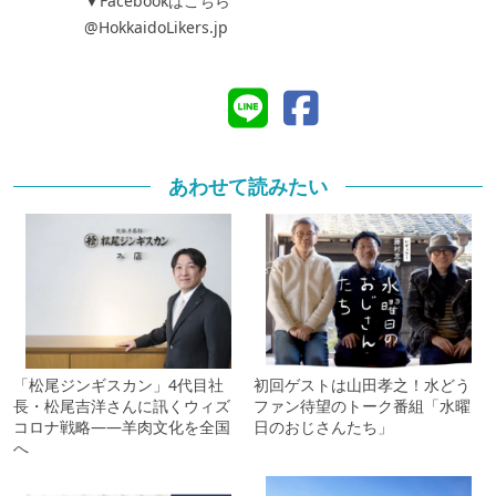
▼Facebookはこちら
@HokkaidoLikers.jp
あわせて読みたい
「松尾ジンギスカン」4代目社
初回ゲストは山田孝之！水どう
長・松尾吉洋さんに訊くウィズ
ファン待望のトーク番組「水曜
コロナ戦略――羊肉文化を全国
日のおじさんたち」
へ