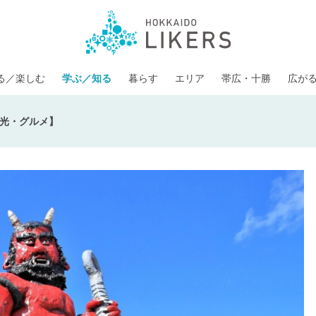
る／楽しむ
学ぶ／知る
暮らす
エリア
帯広・十勝
広が
光・グルメ】