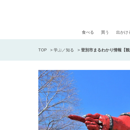
食べる
買う
出かけ
TOP
>
学ぶ／知る
>
登別市まるわかり情報【観