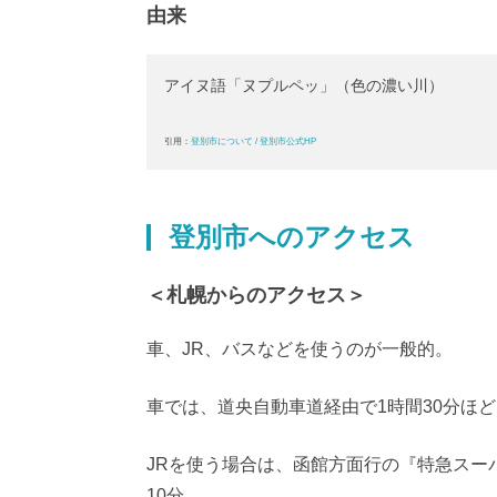
由来
アイヌ語「ヌプルペッ」（色の濃い川）
引用：
登別市について / 登別市公式HP
登別市へのアクセス
＜札幌からのアクセス＞
車、JR、バスなどを使うのが一般的。
車では、道央自動車道経由で1時間30分ほ
JRを使う場合は、函館方面行の『特急スー
10分。