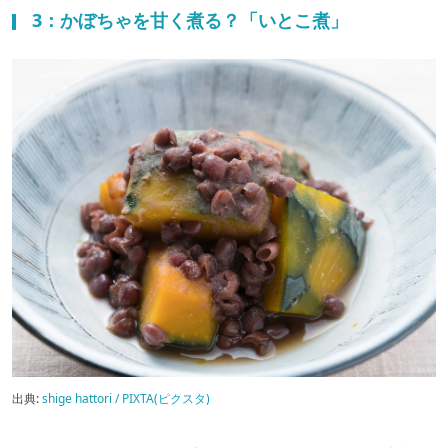
3：かぼちゃを甘く煮る？「いとこ煮」
出典:
shige hattori / PIXTA(ピクスタ)