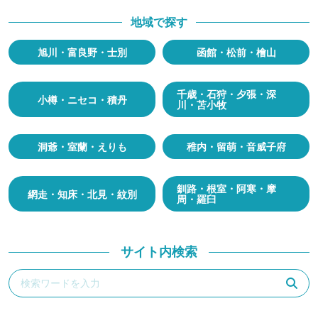
地域で探す
旭川・富良野・士別
函館・松前・檜山
千歳・石狩・夕張・深
小樽・ニセコ・積丹
川・苫小牧
洞爺・室蘭・えりも
稚内・留萌・音威子府
釧路・根室・阿寒・摩
網走・知床・北見・紋別
周・羅臼
サイト内検索