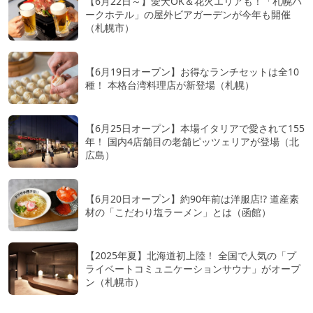
【6月22日～】愛犬OK＆花火エリアも！「札幌パ
ークホテル」の屋外ビアガーデンが今年も開催
（札幌市）
【6月19日オープン】お得なランチセットは全10
種！ 本格台湾料理店が新登場（札幌）
【6月25日オープン】本場イタリアで愛されて155
年！ 国内4店舗目の老舗ピッツェリアが登場（北
広島）
【6月20日オープン】約90年前は洋服店!? 道産素
材の「こだわり塩ラーメン」とは（函館）
【2025年夏】北海道初上陸！ 全国で人気の「プ
ライベートコミュニケーションサウナ」がオープ
ン（札幌市）