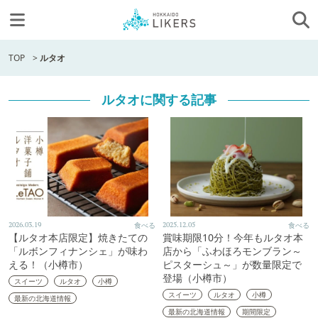
TOP
>
ルタオ
ルタオに関する記事
2026.03.19
食べる
2025.12.05
食べる
【ルタオ本店限定】焼きたての
賞味期限10分！今年もルタオ本
「ルボンフィナンシェ」が味わ
店から「ふわほろモンブラン～
える！（小樽市）
ピスターシュ～」が数量限定で
登場（小樽市）
スイーツ
ルタオ
小樽
スイーツ
ルタオ
小樽
最新の北海道情報
最新の北海道情報
期間限定