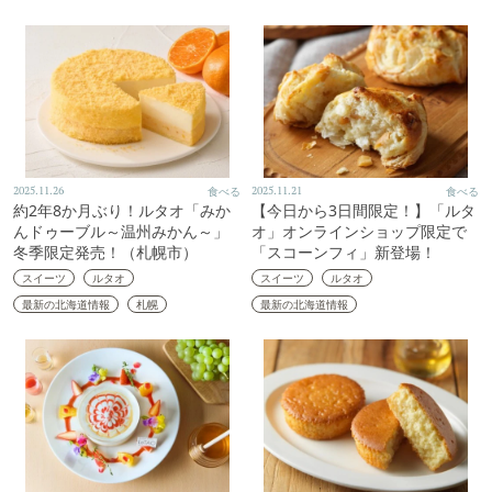
2025.11.26
食べる
2025.11.21
食べる
約2年8か月ぶり！ルタオ「みか
【今日から3日間限定！】「ルタ
んドゥーブル～温州みかん～」
オ」オンラインショップ限定で
冬季限定発売！（札幌市）
「スコーンフィ」新登場！
スイーツ
ルタオ
スイーツ
ルタオ
最新の北海道情報
札幌
最新の北海道情報