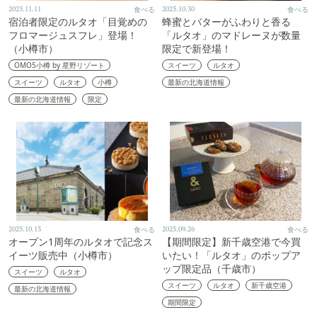
2025.11.11
食べる
2025.10.30
食べる
宿泊者限定のルタオ「目覚めの
蜂蜜とバターがふわりと香る
フロマージュスフレ」登場！
「ルタオ」のマドレーヌが数量
（小樽市）
限定で新登場！
OMO5小樽 by 星野リゾート
スイーツ
ルタオ
スイーツ
ルタオ
小樽
最新の北海道情報
最新の北海道情報
限定
2025.10.13
食べる
2025.09.26
食べる
オープン1周年のルタオで記念ス
【期間限定】新千歳空港で今買
イーツ販売中（小樽市）
いたい！「ルタオ」のポップア
ップ限定品（千歳市）
スイーツ
ルタオ
スイーツ
ルタオ
新千歳空港
最新の北海道情報
期間限定