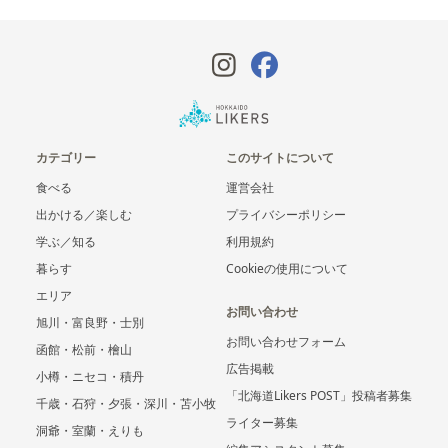
カテゴリー
このサイトについて
食べる
運営会社
出かける／楽しむ
プライバシーポリシー
学ぶ／知る
利用規約
暮らす
Cookieの使用について
エリア
お問い合わせ
旭川・富良野・士別
お問い合わせフォーム
函館・松前・檜山
広告掲載
小樽・ニセコ・積丹
「北海道Likers POST」投稿者募集
千歳・石狩・夕張・深川・苫小牧
ライター募集
洞爺・室蘭・えりも