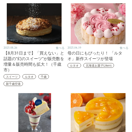
2025.08.26
食べる
2025.04.19
食べる
【8月31日まで】「買えない」と
母の日にもぴったり！ 「ルタ
話題の“幻のスイーツ”が販売数を
オ」新作スイーツが登場
増量＆販売時間も拡大！（千歳
ルタオ
北海道お菓子Likers
市）
スイーツ
ルタオ
千歳
新千歳空港