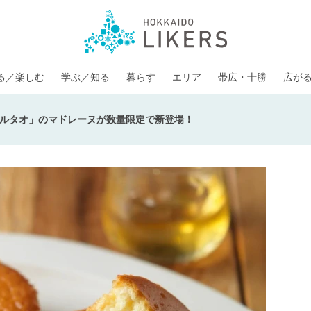
る／楽しむ
学ぶ／知る
暮らす
エリア
帯広・十勝
広が
ルタオ」のマドレーヌが数量限定で新登場！