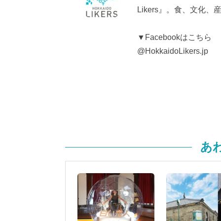
Likers』。食、文
▼Facebookはこちら
@HokkaidoLikers.jp
あ