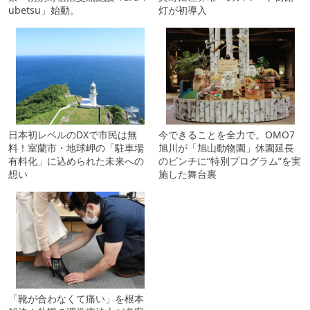
ubetsu」始動。
灯が初導入
日本初レベルのDXで市民は無
今できることを全力で。OMO7
料！室蘭市・地球岬の「駐車場
旭川が「旭山動物園」休園延長
有料化」に込められた未来への
のピンチに“特別プログラム”を実
想い
施した舞台裏
「靴が合わなくて痛い」を根本