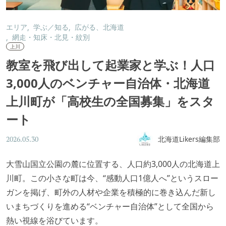
エリア
学ぶ／知る
広がる、北海道
網走・知床・北見・紋別
上川
教室を飛び出して起業家と学ぶ！人口
3,000人のベンチャー自治体・北海道
上川町が「高校生の全国募集」をスタ
ート
北海道Likers編集部
2026.05.30
大雪山国立公園の麓に位置する、人口約3,000人の北海道上
川町。この小さな町は今、“感動人口1億人へ”というスロー
ガンを掲げ、町外の人材や企業を積極的に巻き込んだ新し
いまちづくりを進める“ベンチャー自治体”として全国から
熱い視線を浴びています。