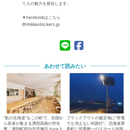
て人の魅力を発信します。
▼Facebookはこちら
@HokkaidoLikers.jp
あわせて読みたい
“私の北海道”をこの町で。全国か
ブラックアウトの被災地に“停電
ら若者が集まる湧別高校の学生
でも消えない街路灯”。北海道厚
寮「湧別町宿泊交流施設 Yura Y
真町に世界唯一のスマート街路