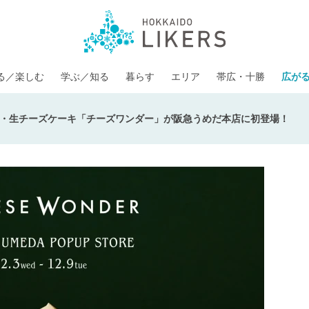
る／楽しむ
学ぶ／知る
暮らす
エリア
帯広・十勝
広が
・生チーズケーキ「チーズワンダー」が阪急うめだ本店に初登場！