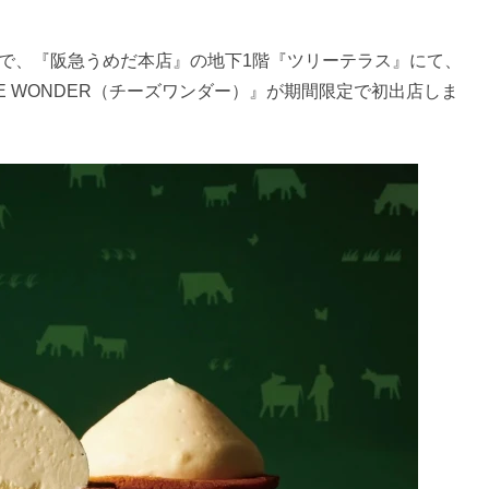
火）まで、『阪急うめだ本店』の地下1階『ツリーテラス』にて、
SE WONDER（チーズワンダー）』が期間限定で初出店しま