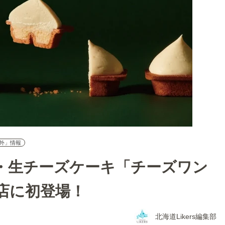
外」情報
・生チーズケーキ「チーズワン
店に初登場！
北海道Likers編集部