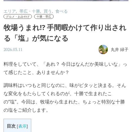
エリア
帯広・十勝
買う
食べる
グルメ・おみやげ
十勝・帯広
牧場うまれ!? 手間暇かけて作り出され
る「塩」が気になる
丸井 緑子
2026.03.11
料理をしていて、「あれ？ 今日はなんだか美味しいな」っ
て感じたこと、ありませんか？
調味料はいつもと同じなのに、味がピタッと決まる。そん
な変化をもたらしてくれるのが、十勝で生まれたこ
の“塩”。今回は、牧場から生まれた、ちょっと特別な十勝
の塩をご紹介します。
目次
[
表示
]