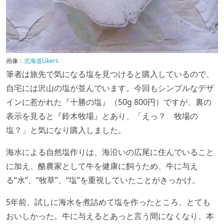
画像：
北海道Likers
筆者は旅先で気になる塩を見つけると購入しているので、
自宅には沢山の塩が並んでいます。今回もシンプルなデザ
インに惹かれた『十勝の塩』（50g 800円）ですが、裏の
表示を見ると『鈴木牧場』とあり、「えっ？ 牧場の
塩？」と気になり購入しました。
海水による自然塩作りは、海沿いの広尾に住んでいること
に加え、酪農家として牛を健康に飼うため、牛に与え
る“水”、“牧草”、“塩”を重視していたことがきっかけ。
5年前、試しに海水を煮詰めて塩を作ったところ、とても
おいしかった。牛に与えるとあっと言う間になくなり、本