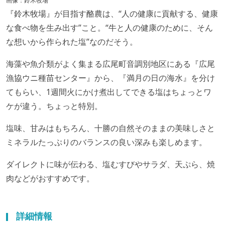
画像：鈴木牧場
『鈴木牧場』が目指す酪農は、“人の健康に貢献する、健康
な食べ物を生み出す”こと。“牛と人の健康のために、そん
な想いから作られた塩”なのだそう。
海藻や魚介類がよく集まる広尾町音調別地区にある『広尾
漁協ウニ種苗センター』から、『満月の日の海水』を分け
てもらい、1週間火にかけ煮出してできる塩はちょっとワ
ケが違う。ちょっと特別。
塩味、甘みはもちろん、十勝の自然そのままの美味しさと
ミネラルたっぷりのバランスの良い深みも楽しめます。
ダイレクトに味が伝わる、塩むすびやサラダ、天ぷら、焼
肉などがおすすめです。
詳細情報