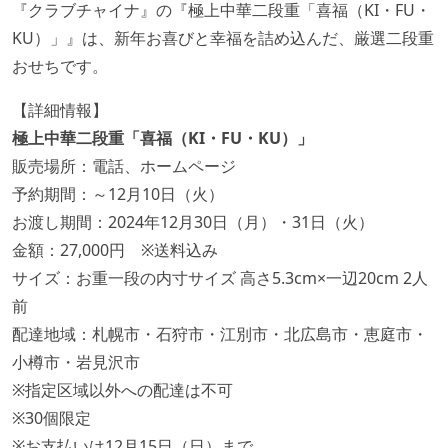
『クラブチャイナ』の『極上中華二段重「喜福（KI・FU・
KU）」』は、新年お喜びと幸福を詰め込んだ、厳選二段重
おせちです。
【詳細情報】
極上中華二段重「喜福（KI・FU・KU）」
販売場所：電話、ホームページ
予約期間：～12月10日（火）
お渡し期間：2024年12月30日（月）・31日（火）
金額：27,000円 ※送料込み
サイズ：お重一段の内寸サイズ 高さ5.3cm×一辺20cm 2人
前
配達地域：札幌市・石狩市・江別市・北広島市・恵庭市・
小樽市・岩見沢市
※指定区域以外への配達は不可
※30個限定
※お支払いは12月15日（日）まで