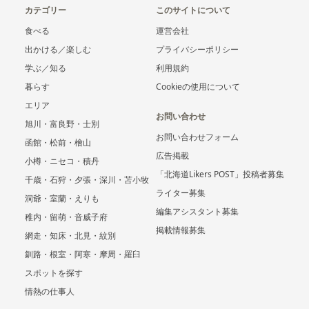
カテゴリー
このサイトについて
食べる
運営会社
出かける／楽しむ
プライバシーポリシー
学ぶ／知る
利用規約
暮らす
Cookieの使用について
エリア
お問い合わせ
旭川・富良野・士別
お問い合わせフォーム
函館・松前・檜山
広告掲載
小樽・ニセコ・積丹
「北海道Likers POST」投稿者募集
千歳・石狩・夕張・深川・苫小牧
ライター募集
洞爺・室蘭・えりも
編集アシスタント募集
稚内・留萌・音威子府
掲載情報募集
網走・知床・北見・紋別
釧路・根室・阿寒・摩周・羅臼
スポットを探す
情熱の仕事人