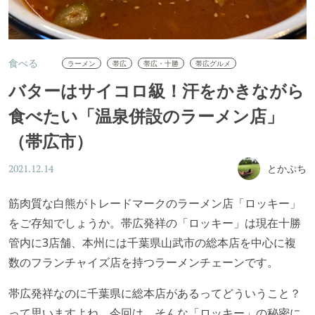
食べる
ラーメン
帯広
帯広・十勝
帯広グルメ
バターはサイコロ級！汗をかきながら
食べたい「温泉併設のラーメン店」
（帯広市）
とかぷち
2021.12.14
筋肉質な白熊がトレードマークのラーメン店「ロッキー」
をご存知でしょうか。帯広発祥の「ロッキー」は現在十勝
管内に3店舗、本州には千葉県山武市の総本店を中心に複
数のフランチャイズ店を持つラーメンチェーンです。
帯広発祥なのに千葉県に総本店があるってどういうこと？
って思いますよね。今回は、そんな「ロッキー」の秘密に