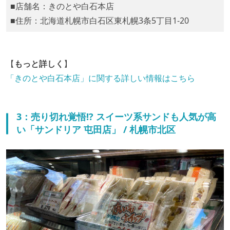
■店舗名：きのとや白石本店
■住所：北海道札幌市白石区東札幌3条5丁目1-20
【
もっと詳しく
】
「きのとや白石本店」に関する詳しい情報はこちら
3：売り切れ覚悟!? スイーツ系サンドも人気が高
い「サンドリア 屯田店」 / 札幌市北区