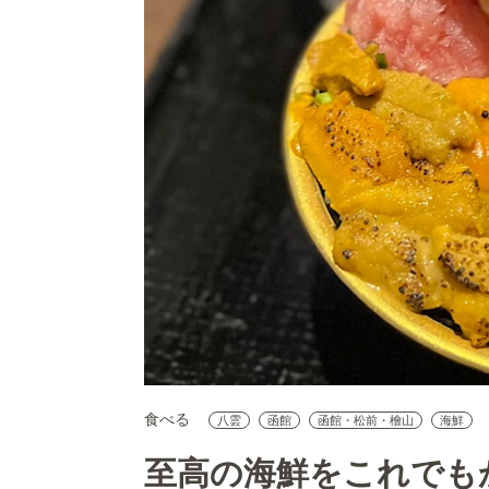
食べる
八雲
函館
函館・松前・檜山
海鮮
至高の海鮮をこれでも