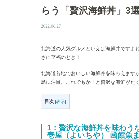
らう「贅沢海鮮丼」3
2022.06.27
北海道の人気グルメといえば海鮮丼ですよ
さに至福のとき！
北海道各地でおいしい海鮮丼を味わえます
島に注目。これでもか！と贅沢な海鮮がた
目次
[
表示
]
1：贅沢な海鮮丼を味わう
壱屋（よいちや） 函館魚ま