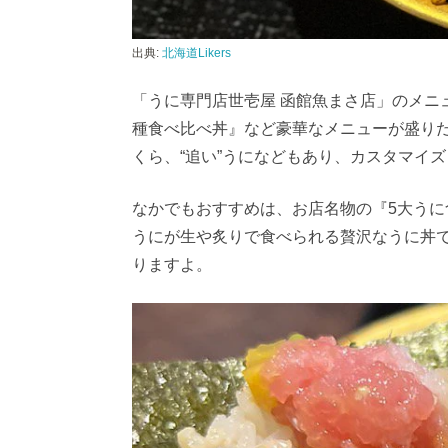
出典:
北海道Likers
「うに専門店世壱屋 函館魚まさ店」のメニ
種食べ比べ丼』など豪華なメニューが盛りだ
くら、“追い”うになどもあり、カスタマイ
なかでもおすすめは、お店名物の『5大う
うにが生や炙りで食べられる贅沢なうに丼
りますよ。