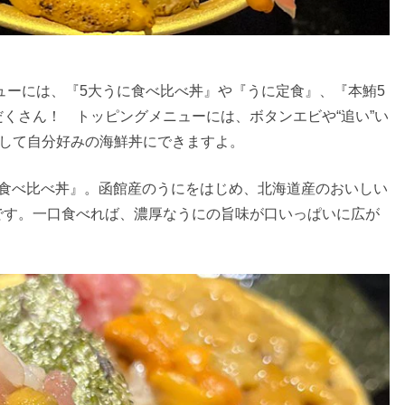
ューには、『5大うに食べ比べ丼』や『うに定食』、『本鮪5
くさん！ トッピングメニューには、ボタンエビや“追い”い
ズして自分好みの海鮮丼にできますよ。
に食べ比べ丼』。函館産のうにをはじめ、北海道産のおいしい
です。一口食べれば、濃厚なうにの旨味が口いっぱいに広が