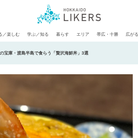
る／楽しむ
学ぶ／知る
暮らす
エリア
帯広・十勝
広が
の宝庫・渡島半島で食らう「贅沢海鮮丼」3選