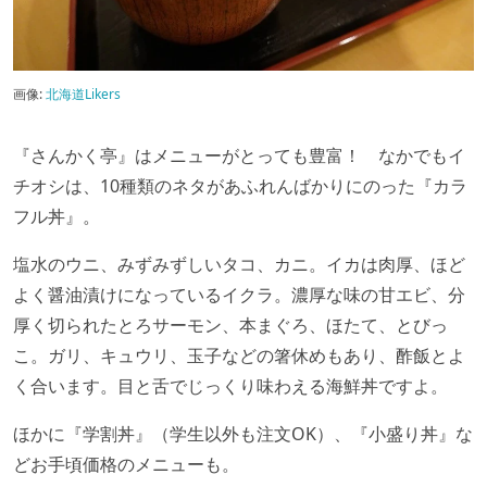
画像:
北海道Likers
『さんかく亭』はメニューがとっても豊富！ なかでもイ
チオシは、10種類のネタがあふれんばかりにのった『カラ
フル丼』。
塩水のウニ、みずみずしいタコ、カニ。イカは肉厚、ほど
よく醤油漬けになっているイクラ。濃厚な味の甘エビ、分
厚く切られたとろサーモン、本まぐろ、ほたて、とびっ
こ。ガリ、キュウリ、玉子などの箸休めもあり、酢飯とよ
く合います。目と舌でじっくり味わえる海鮮丼ですよ。
ほかに『学割丼』（学生以外も注文OK）、『小盛り丼』な
どお手頃価格のメニューも。