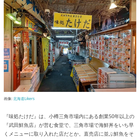
画像:
北海道Likers
『味処たけだ』は、小樽三角市場内にある創業50年以上の
『武田鮮魚店』が営む食堂で、三角市場で海鮮丼をいち早
くメニューに取り入れた店だとか。直売店に並ぶ鮮魚をそ