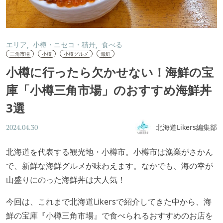
エリア
小樽・ニセコ・積丹
食べる
三角市場
小樽
小樽グルメ
海鮮
小樽に行ったら欠かせない！海鮮の宝
庫「小樽三角市場」のおすすめ海鮮丼
3選
北海道Likers編集部
2024.04.30
北海道を代表する観光地・小樽市。小樽市は漁業がさかん
で、新鮮な海鮮グルメが味わえます。なかでも、海の幸が
山盛りにのった海鮮丼は大人気！
今回は、これまで北海道Likersで紹介してきた中から、海
鮮の宝庫『小樽三角市場』で食べられるおすすめのお店を