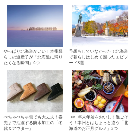
やっぱり北海道がいい！本州暮
予想もしていなかった！北海道
らしの道産子が「北海道に帰り
で暮らしはじめて困ったエピソ
たくなる瞬間」4つ
ード3選
べちゃべちゃ雪でも大丈夫！春
年末年始をおいしく過ごそ
PR
先まで活躍する防水加工の「冬
う！本州とはちょっと違う「北
靴＆アウター」
海道のお正月グルメ」3つ