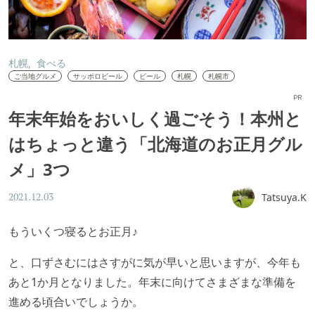
札幌
食べる
ご当地グルメ
サッポロビール
ビール
札幌
札幌市
PR
年末年始をおいしく過ごそう！本州と
はちょっと違う「北海道のお正月グル
メ」3つ
Tatsuya.K
2021.12.03
もういくつ寝るとお正月♪
と、口ずさむにはさすがに気が早いと思いますが、今年も
あと1か月となりました。年末に向けてさまざまな準備を
進める頃合いでしょうか。