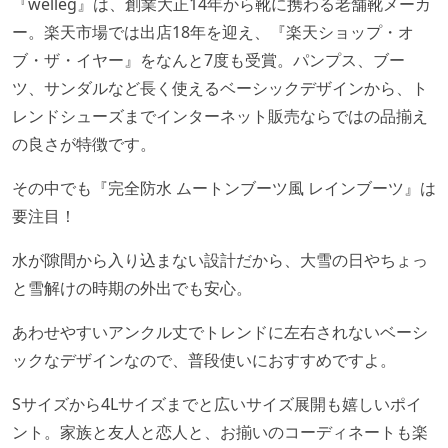
『welleg』は、創業大正14年から靴に携わる老舗靴メーカ
ー。楽天市場では出店18年を迎え、『楽天ショップ・オ
ブ・ザ・イヤー』をなんと7度も受賞。パンプス、ブー
ツ、サンダルなど長く使えるベーシックデザインから、ト
レンドシューズまでインターネット販売ならではの品揃え
の良さが特徴です。
その中でも『完全防水 ムートンブーツ風 レインブーツ』は
要注目！
水が隙間から入り込まない設計だから、大雪の日やちょっ
と雪解けの時期の外出でも安心。
あわせやすいアンクル丈でトレンドに左右されないベーシ
ックなデザインなので、普段使いにおすすめですよ。
Sサイズから4Lサイズまでと広いサイズ展開も嬉しいポイ
ント。家族と友人と恋人と、お揃いのコーディネートも楽