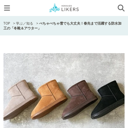
TOP
>
学ぶ／知る
>
べちゃべちゃ雪でも大丈夫！春先まで活躍する防水加
工の「冬靴＆アウター」