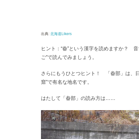
出典:
北海道Likers
ヒント：“畚”という漢字を読めますか？ 音
ご”で読んでみましょう。
さらにもうひとつヒント！ 「畚部」は、日
窟”で有名な地名です。
はたして「畚部」の読み方は……