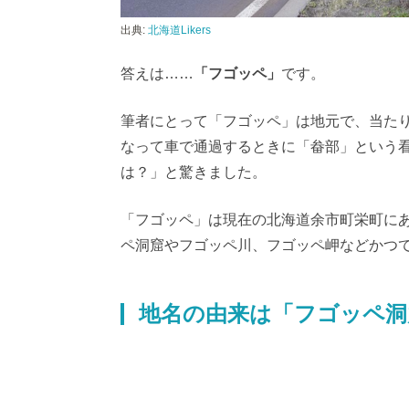
出典:
北海道Likers
答えは……
「フゴッペ」
です。
筆者にとって「フゴッペ」は地元で、当た
なって車で通過するときに「畚部」という看
は？」と驚きました。
「フゴッペ」は現在の北海道余市町栄町に
ペ洞窟やフゴッペ川、フゴッペ岬などかつ
地名の由来は「フゴッペ洞