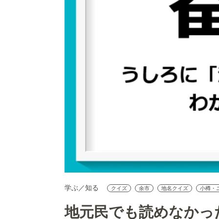
学ぶ／知る
クイズ
余市
地名クイズ
小樽・
地元民でも読めなかっ