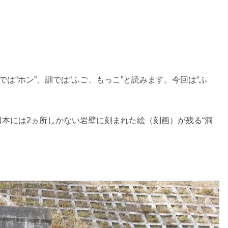
では“ホン”、訓では“ふご、もっこ”と読みます。今回は“ふ
本には2ヵ所しかない岩壁に刻まれた絵（刻画）が残る“洞