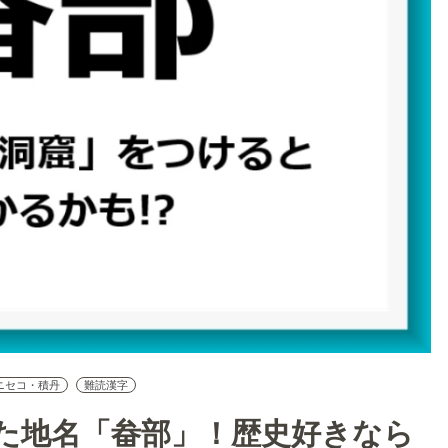
ニセコ・積丹
難読漢字
た地名「畚部」！歴史好きなら