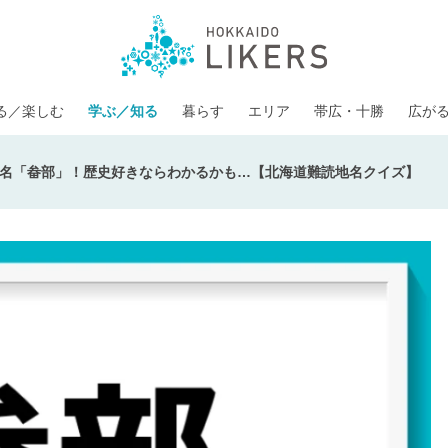
る／楽しむ
学ぶ／知る
暮らす
エリア
帯広・十勝
広が
名「畚部」！歴史好きならわかるかも…【北海道難読地名クイズ】