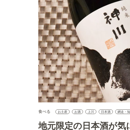
食べる
お土産
お酒
上川
日本酒
網走・
地元限定の日本酒が気