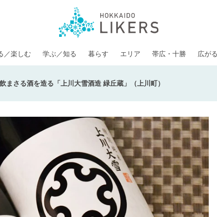
る／楽しむ
学ぶ／知る
暮らす
エリア
帯広・十勝
広が
飲まさる酒を造る「上川大雪酒造 緑丘蔵」（上川町）