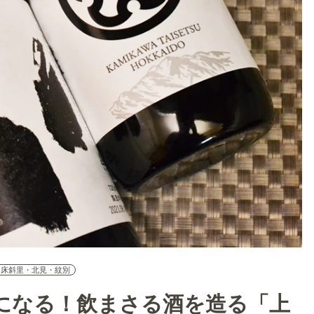
知床斜里・北見・紋別
になる！飲まさる酒を造る「上