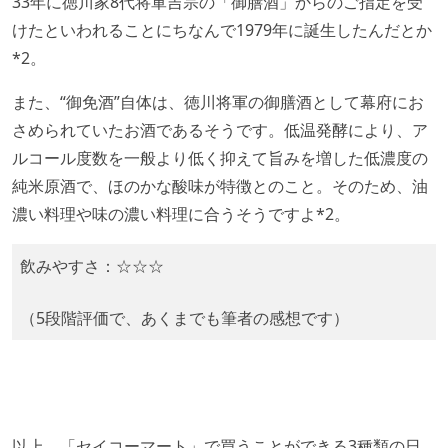
33年に徳川家8代将軍吉宗の「御膳酒」からのご指定を受
けたといわれることにちなんで1979年に誕生したんだとか
*2。
また、“御免酒”自体は、徳川将軍の御膳酒として幕府にお
さめられていたお酒であるそうです。低温発酵により、ア
ルコール度数を一般より低く抑えて旨みを増した低濃度の
純米原酒で、ほのかな酸味が特徴とのこと。そのため、油
濃い料理や味の濃い料理に合うそうですよ*2。
飲みやすさ：☆☆☆
（5段階評価で、あくまでも筆者の感想です）
以上、「セイコーマート」で買うことができる3種類の日