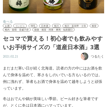
食べる
お酒
コンビニ
増毛
日本酒
旭川
旭川・富良野・士別
根室
稚内・留萌・音威子府
釧路・根室・阿寒・摩周・知床羅臼
セコマで買える！初心者でも飲みやす
いお手頃サイズの「道産日本酒」3選
つるたく
2021.02.21
まだまだ寒い日が続く北海道。読者の方の中にはお酒を飲
んで身体を温めて、寒さをしのいでいる方もいるのでは。
例に洩れず、筆者もお酒で身体を温めて越冬しようと頑張
っています。
冬はおでんや鍋が美味しい季節。ビール好きな筆者です
が、とくに冬は日本酒にハマっています。