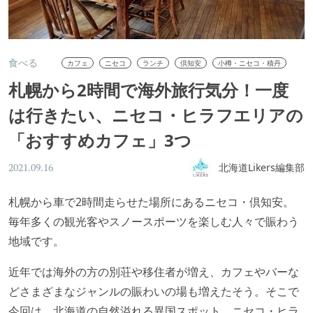
食べる
カフェ
ニセコ
ランチ
倶知安
小樽・ニセコ・積丹
札幌から2時間で海外旅行気分！一度
は行きたい、ニセコ・ヒラフエリアの
「おすすめカフェ」3つ
北海道Likers編集部
2021.09.16
札幌から車で2時間走らせた場所にあるニセコ・倶知安。
毎年多くの観光客やスノースポーツを楽しむ人々で賑わう
地域です。
近年では海外の方の別荘や移住者が増え、カフェやバーな
どさまざまなジャンルの賑わいの場も増えたそう。そこで
今回は、北海道の自然溢れる異国スポット、ニセコ・ヒラ