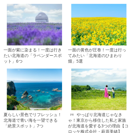
一面が紫に染まる！一度は行き
一面の黄色が圧巻！一度は行っ
たい北海道の「ラベンダースポ
てみたい「北海道のひまわり
ット」6つ
畑」5選
夏らしい景色でリフレッシュ！
やっぱり北海道じゃなき
PR
北海道で青い海を一望できる
ゃ！東京から移住した私と家族
「絶景スポット」7つ
が北海道を愛する3つの理由【コ
ロッケ株式会社・萩原美緒】