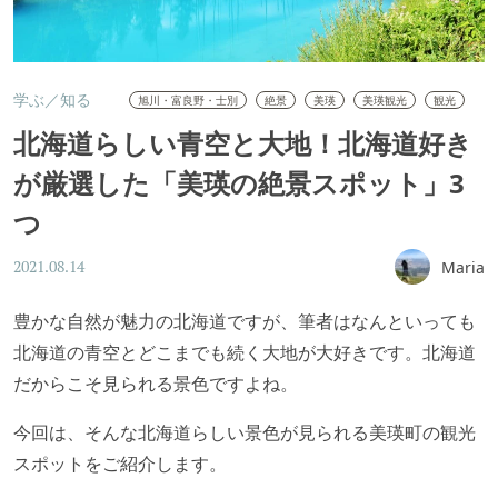
学ぶ／知る
旭川・富良野・士別
絶景
美瑛
美瑛観光
観光
北海道らしい青空と大地！北海道好き
が厳選した「美瑛の絶景スポット」3
つ
Maria
2021.08.14
豊かな自然が魅力の北海道ですが、筆者はなんといっても
北海道の青空とどこまでも続く大地が大好きです。北海道
だからこそ見られる景色ですよね。
今回は、そんな北海道らしい景色が見られる美瑛町の観光
スポットをご紹介します。