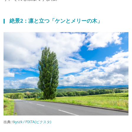
絶景2：凛と立つ「ケンとメリーの木」
出典:
tkyszk / PIXTA(ピクスタ)