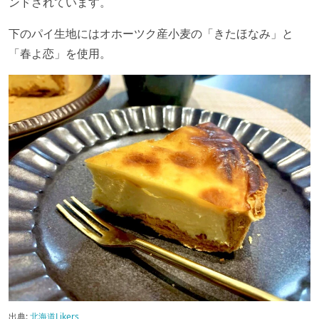
ンドされています。
下のパイ生地にはオホーツク産小麦の「きたほなみ」と
「春よ恋」を使用。
出典:
北海道Likers