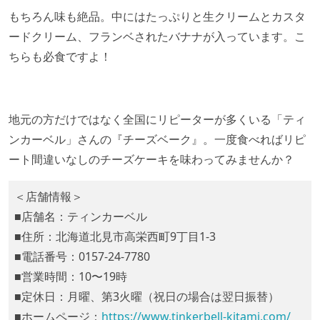
もちろん味も絶品。中にはたっぷりと生クリームとカスタ
ードクリーム、フランベされたバナナが入っています。
こ
ちらも必食ですよ！
地元の方だけではなく全国にリピーターが多くいる「ティ
ンカーベル」さんの『チーズベーク』。
一度食べればリピ
ート間違いなしのチーズケーキを味わってみませんか？
＜店舗情報＞
■店舗名：ティンカーベル
■住所：北海道北見市高栄西町9丁目1-3
■電話番号：0157-24-7780
■営業時間：10〜19時
■定休日：月曜、第3火曜（祝日の場合は翌日振替）
■ホームページ：
https://www.tinkerbell-kitami.com/