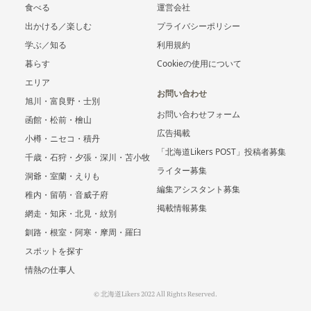
食べる
運営会社
出かける／楽しむ
プライバシーポリシー
学ぶ／知る
利用規約
暮らす
Cookieの使用について
エリア
お問い合わせ
旭川・富良野・士別
お問い合わせフォーム
函館・松前・檜山
広告掲載
小樽・ニセコ・積丹
「北海道Likers POST」投稿者募集
千歳・石狩・夕張・深川・苫小牧
ライター募集
洞爺・室蘭・えりも
編集アシスタント募集
稚内・留萌・音威子府
掲載情報募集
網走・知床・北見・紋別
釧路・根室・阿寒・摩周・羅臼
スポットを探す
情熱の仕事人
© 北海道Likers 2022 All Rights Reserved.