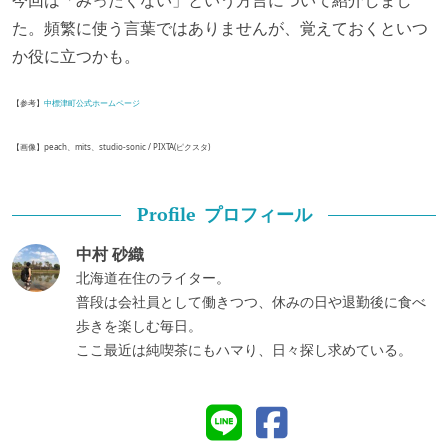
今回は「みったくない」という方言について紹介しまし
た。頻繁に使う言葉ではありませんが、覚えておくといつ
か役に立つかも。
【参考】
中標津町公式ホームページ
【画像】peach、mits、studio-sonic / PIXTA(ピクスタ)
プロフィール
Profile
中村 砂織
北海道在住のライター。
普段は会社員として働きつつ、休みの日や退勤後に食べ
歩きを楽しむ毎日。
ここ最近は純喫茶にもハマり、日々探し求めている。