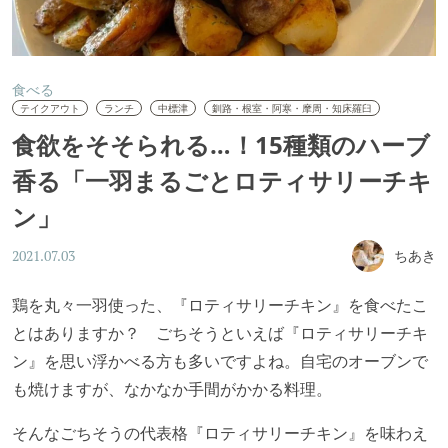
食べる
テイクアウト
ランチ
中標津
釧路・根室・阿寒・摩周・知床羅臼
食欲をそそられる…！15種類のハーブ
香る「一羽まるごとロティサリーチキ
ン」
ちあき
2021.07.03
鶏を丸々一羽使った、『ロティサリーチキン』を食べたこ
とはありますか？
ごちそうといえば『ロティサリーチキ
ン』を思い浮かべる方も多いですよね。自宅のオーブンで
も焼けますが、なかなか手間がかかる料理。
そんなごちそうの代表格『ロティサリーチキン』を味わえ