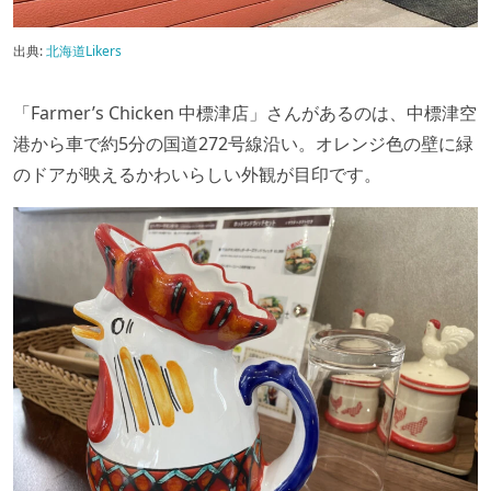
出典:
北海道Likers
「Farmer’s Chicken 中標津店」さんがあるのは、中標津空
港から車で約5
分の国道
272
号線沿い。
オレンジ色の壁に緑
のドアが映えるかわいらしい外観が目印です。