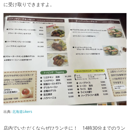
に受け取りできますよ。
出典:
北海道Likers
店内でいただくならぜひランチに！ 14
時
30
分までのラン