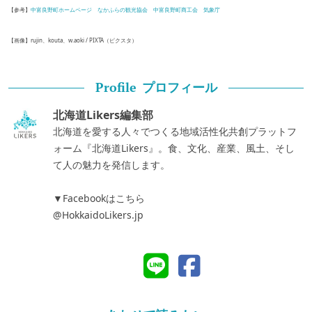
【参考】
中富良野町ホームページ
なかふらの観光協会
中富良野町商工会
気象庁
【画像】rujin、kouta、w.aoki / PIXTA（ピクスタ）
プロフィール
Profile
北海道Likers編集部
北海道を愛する人々でつくる地域活性化共創プラットフ
ォーム『北海道Likers』。食、文化、産業、風土、そし
て人の魅力を発信します。
▼Facebookはこちら
@HokkaidoLikers.jp