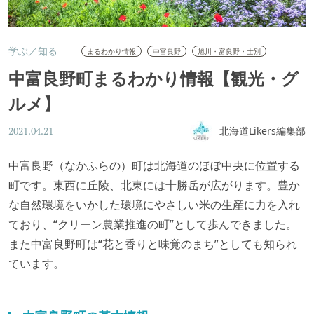
学ぶ／知る
まるわかり情報
中富良野
旭川・富良野・士別
中富良野町まるわかり情報【観光・グ
ルメ】
北海道Likers編集部
2021.04.21
中富良野（なかふらの）町は北海道のほぼ中央に位置する
町です。東西に丘陵、北東には十勝岳が広がります。豊か
な自然環境をいかした環境にやさしい米の生産に力を入れ
ており、“クリーン農業推進の町”として歩んできました。
また中富良野町は“花と香りと味覚のまち”としても知られ
ています。