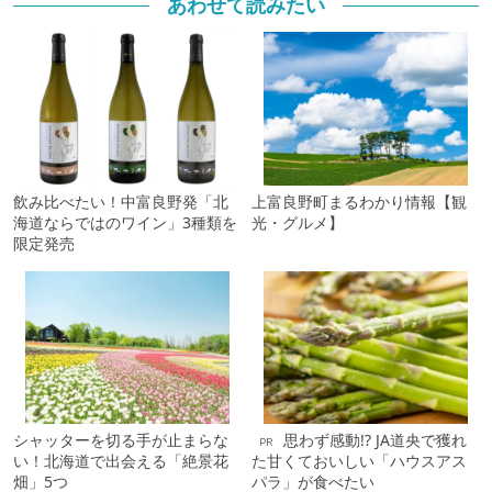
あわせて読みたい
飲み比べたい！中富良野発「北
上富良野町まるわかり情報【観
海道ならではのワイン」3種類を
光・グルメ】
限定発売
シャッターを切る手が止まらな
思わず感動!? JA道央で獲れ
PR
い！北海道で出会える「絶景花
た甘くておいしい「ハウスアス
畑」5つ
パラ」が食べたい