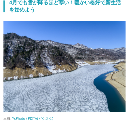
4月でも雪が降るほど寒い！暖かい格好で新生活
を始めよう
出典:
YsPhoto / PIXTA(ピクスタ)