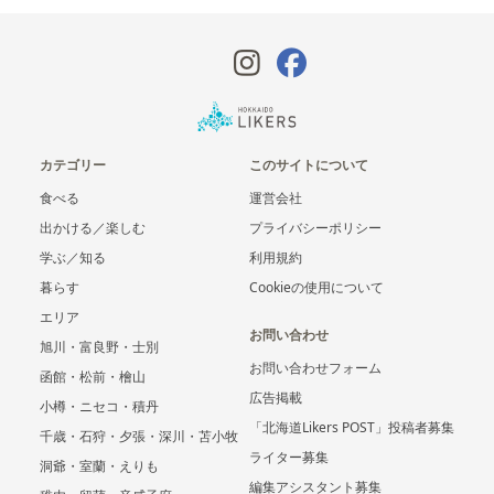
カテゴリー
このサイトについて
食べる
運営会社
出かける／楽しむ
プライバシーポリシー
学ぶ／知る
利用規約
暮らす
Cookieの使用について
エリア
お問い合わせ
旭川・富良野・士別
お問い合わせフォーム
函館・松前・檜山
広告掲載
小樽・ニセコ・積丹
「北海道Likers POST」投稿者募集
千歳・石狩・夕張・深川・苫小牧
ライター募集
洞爺・室蘭・えりも
編集アシスタント募集