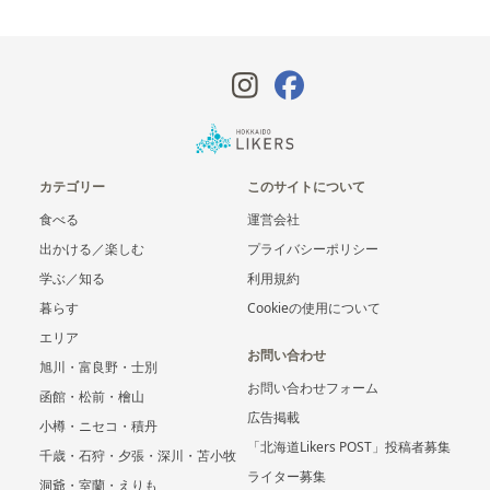
カテゴリー
このサイトについて
食べる
運営会社
出かける／楽しむ
プライバシーポリシー
学ぶ／知る
利用規約
暮らす
Cookieの使用について
エリア
お問い合わせ
旭川・富良野・士別
お問い合わせフォーム
函館・松前・檜山
広告掲載
小樽・ニセコ・積丹
「北海道Likers POST」投稿者募集
千歳・石狩・夕張・深川・苫小牧
ライター募集
洞爺・室蘭・えりも