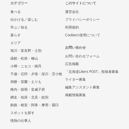
カテゴリー
このサイトについて
食べる
運営会社
出かける／楽しむ
プライバシーポリシー
学ぶ／知る
利用規約
暮らす
Cookieの使用について
エリア
お問い合わせ
旭川・富良野・士別
お問い合わせフォーム
函館・松前・檜山
広告掲載
小樽・ニセコ・積丹
「北海道Likers POST」投稿者募集
千歳・石狩・夕張・深川・苫小牧
ライター募集
洞爺・室蘭・えりも
編集アシスタント募集
稚内・留萌・音威子府
掲載情報募集
網走・知床・北見・紋別
釧路・根室・阿寒・摩周・羅臼
スポットを探す
情熱の仕事人