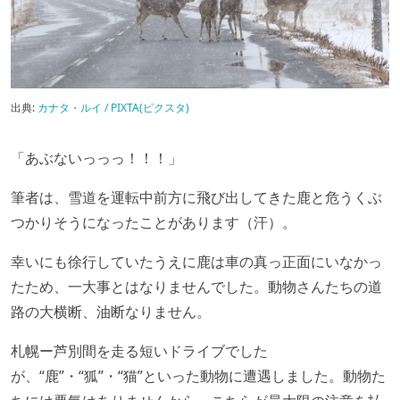
出典:
カナタ・ルイ / PIXTA(ピクスタ)
「あぶないっっっ！！！」
筆者は、雪道を運転中前方に飛び出してきた鹿と危うくぶ
つかりそうになったことがあります（汗）。
幸いにも徐行していたうえに鹿は車の真っ正面にいなかっ
たため、一大事とはなりませんでした。動物さんたちの道
路の大横断、油断なりません。
札幌ー芦別間を走る短いドライブでした
が、“鹿”・“狐”・“猫”といった動物に遭遇しました。動物た