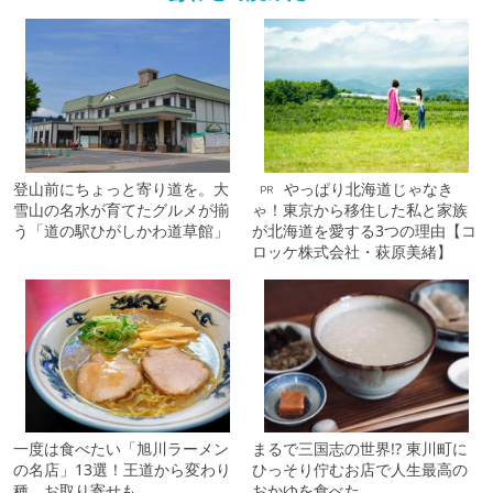
登山前にちょっと寄り道を。大
やっぱり北海道じゃなき
PR
雪山の名水が育てたグルメが揃
ゃ！東京から移住した私と家族
う「道の駅ひがしかわ道草館」
が北海道を愛する3つの理由【コ
ロッケ株式会社・萩原美緒】
一度は食べたい「旭川ラーメン
まるで三国志の世界!? 東川町に
の名店」13選！王道から変わり
ひっそり佇むお店で人生最高の
種、お取り寄せも
おかゆを食べた