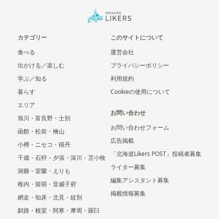
カテゴリー
このサイトについて
食べる
運営会社
出かける／楽しむ
プライバシーポリシー
学ぶ／知る
利用規約
暮らす
Cookieの使用について
エリア
お問い合わせ
旭川・富良野・士別
お問い合わせフォーム
函館・松前・檜山
広告掲載
小樽・ニセコ・積丹
「北海道Likers POST」投稿者募集
千歳・石狩・夕張・深川・苫小牧
ライター募集
洞爺・室蘭・えりも
編集アシスタント募集
稚内・留萌・音威子府
掲載情報募集
網走・知床・北見・紋別
釧路・根室・阿寒・摩周・羅臼