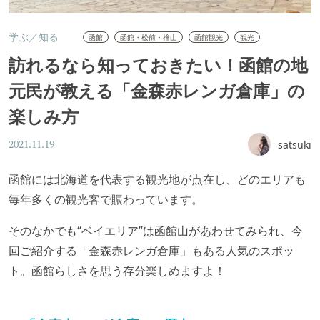
学ぶ／知る
函館
函館・松前・檜山
函館観光
観光
訪れるなら知っておきたい！函館の地
元民が教える「金森赤レンガ倉庫」の
楽しみ方
satsuki
2021.11.19
函館には北海道を代表する観光地が点在し、どのエリアも
毎年多くの観光客で賑わっています。
そのなかでも“ベイエリア”は函館山があわせてみられ、今
回ご紹介する「金森赤レンガ倉庫」もある人気のスポッ
ト。函館らしさを思う存分楽しめますよ！