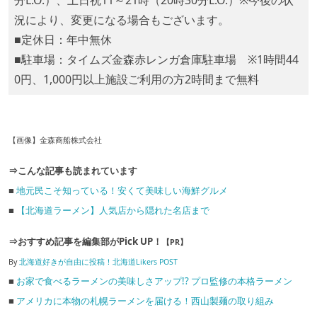
況により、変更になる場合もございます。
■定休日：年中無休
■駐車場：タイムズ金森赤レンガ倉庫駐車場 ※1時間44
0円、1,000円以上施設ご利用の方2時間まで無料
【画像】金森商船株式会社
⇒こんな記事も読まれています
■
地元民こそ知っている！安くて美味しい海鮮グルメ
■
【北海道ラーメン】人気店から隠れた名店まで
⇒おすすめ記事を編集部がPick UP！
【PR】
By
北海道好きが自由に投稿！北海道Likers POST
■
お家で食べるラーメンの美味しさアップ!? プロ監修の本格ラーメン
■
アメリカに本物の札幌ラーメンを届ける！西山製麺の取り組み