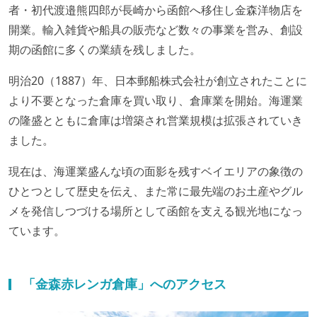
者・初代渡邉熊四郎が長崎から函館へ移住し金森洋物店を
開業。輸入雑貨や船具の販売など数々の事業を営み、創設
期の函館に多くの業績を残しました。
明治20（1887）年、日本郵船株式会社が創立されたことに
より不要となった倉庫を買い取り、倉庫業を開始。海運業
の隆盛とともに倉庫は増築され営業規模は拡張されていき
ました。
現在は、海運業盛んな頃の面影を残すベイエリアの象徴の
ひとつとして歴史を伝え、また常に最先端のお土産やグル
メを発信しつづける場所として函館を支える観光地になっ
ています。
「金森赤レンガ倉庫」へのアクセス