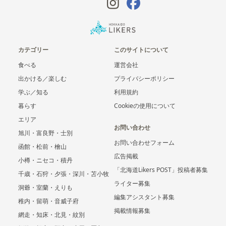
カテゴリー
このサイトについて
食べる
運営会社
出かける／楽しむ
プライバシーポリシー
学ぶ／知る
利用規約
暮らす
Cookieの使用について
エリア
お問い合わせ
旭川・富良野・士別
お問い合わせフォーム
函館・松前・檜山
広告掲載
小樽・ニセコ・積丹
「北海道Likers POST」投稿者募集
千歳・石狩・夕張・深川・苫小牧
ライター募集
洞爺・室蘭・えりも
編集アシスタント募集
稚内・留萌・音威子府
掲載情報募集
網走・知床・北見・紋別