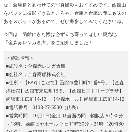
なく倉庫群とあわせての写真撮影もおすすめです。函館山
をバックに撮影できるところや、倉庫と倉庫の間にも味の
あるスポットがあるので、ぜひ撮影してみてくださいね。
今回は、函館にきた際は必ず立ち寄ってほしい観光地、
「金森赤レンガ倉庫」をご紹介しました！
＜施設情報＞
■施設名：金森赤レンガ倉庫
■会社名：金森商船株式会社
■住所：【BAYはこだて】函館市豊川町11番5号、【金森
洋物館】函館市末広町13-9、【函館ヒストリープラザ】
函館市末広町14-12、【金森ホール】函館市末広町14-12
■電話番号：0138-27-5530（代表）
■営業時間：10月1日(金)より当面の間、物販店 9時30分
～18時、函館ビヤホール 平日11時30分～21時（20時30
分L.O.）、土日祝11～21時（20時30分L.O.）※今後の状