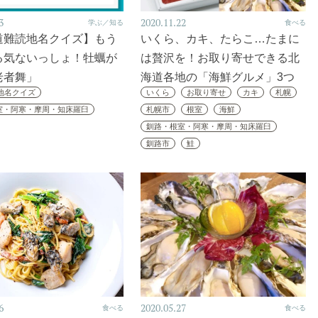
3
2020.11.22
学ぶ／知る
食べる
道難読地名クイズ】もう
いくら、カキ、たらこ…たまに
る気ないっしょ！牡蠣が
は贅沢を！お取り寄せできる北
老者舞」
海道各地の「海鮮グルメ」3つ
地名クイズ
いくら
お取り寄せ
カキ
札幌
室・阿寒・摩周・知床羅臼
札幌市
根室
海鮮
釧路・根室・阿寒・摩周・知床羅臼
釧路市
鮭
6
2020.05.27
食べる
食べる