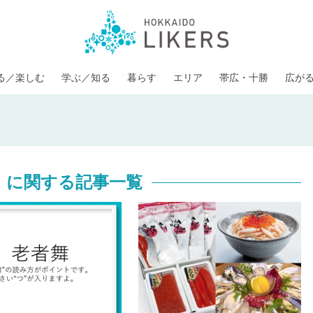
る／楽しむ
学ぶ／知る
暮らす
エリア
帯広・十勝
広が
」に関する記事一覧