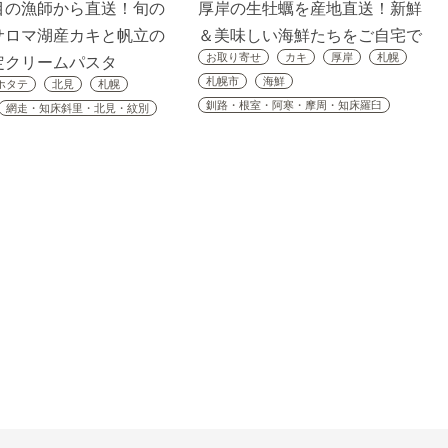
目の漁師から直送！旬の
厚岸の生牡蠣を産地直送！新鮮
サロマ湖産カキと帆立の
＆美味しい海鮮たちをご自宅で
お取り寄せ
カキ
厚岸
札幌
定クリームパスタ
札幌市
海鮮
ホタテ
北見
札幌
釧路・根室・阿寒・摩周・知床羅臼
網走・知床斜里・北見・紋別