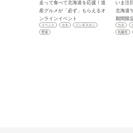
走って食べて北海道を応援！道
いま注
産グルメが「必ず」もらえるオ
北海道
ンラインイベント
期間限
イベント
カキ
ジンギスカン
カキ
野菜
札幌市