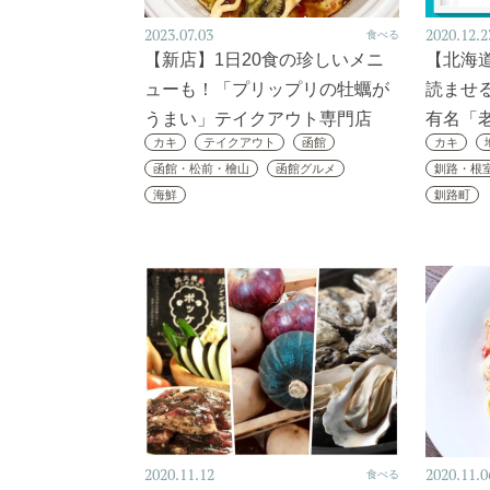
2023.07.03
2020.12.2
食べる
【新店】1日20食の珍しいメニ
【北海
ューも！「プリップリの牡蠣が
読ませ
うまい」テイクアウト専門店
有名「
カキ
テイクアウト
函館
カキ
函館・松前・檜山
函館グルメ
釧路・根
海鮮
釧路町
2020.11.12
2020.11.0
食べる